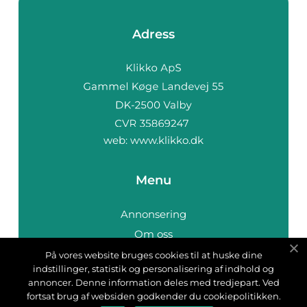
Adress
web:
www.klikko.dk
Menu
Annonsering
Om oss
Cookies
På vores website bruges cookies til at huske dine
indstillinger, statistik og personalisering af indhold og
Kontakta oss
annoncer. Denne information deles med tredjepart. Ved
Sitemap
fortsat brug af websiden godkender du cookiepolitikken.