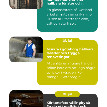
hållbara fönster och
glaslösningar
En glasmästare på Gotland
arbetar mitt i en unik miljö.
Husen är utsatta för vind,
salt och stark so...
01. jul
Murare i göteborg hållbara
fasader och trygga
renoveringar
Att anlita en murare handlar
sällan bara om att laga några
sprickor i väggen. För
många i Göteborg ä...
01. jul
Körkortsfoto vällingby så
får du ett godkänt och