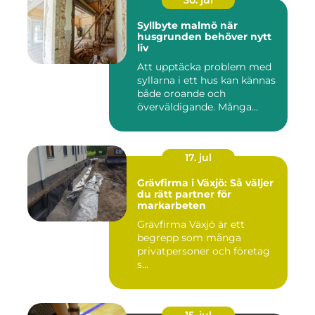
30. jul
Syllbyte malmö när
husgrunden behöver nytt
liv
Att upptäcka problem med
syllarna i ett hus kan kännas
både oroande och
överväldigande. Många
villaä...
17. jul
Grävfirma i Växjö: Så väljer
du rätt partner för
markarbeten
Grävfirma Växjö är ett
begrepp som många
privatpersoner och företag
s...