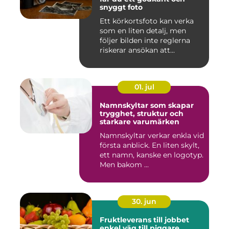
snyggt foto
Ett körkortsfoto kan verka
som en liten detalj, men
följer bilden inte reglerna
riskerar ansökan att...
01. jul
Namnskyltar som skapar
trygghet, struktur och
starkare varumärken
Namnskyltar verkar enkla vid
första anblick. En liten skylt,
ett namn, kanske en logotyp.
Men bakom ...
30. jun
Fruktleverans till jobbet
enkel väg till piggare