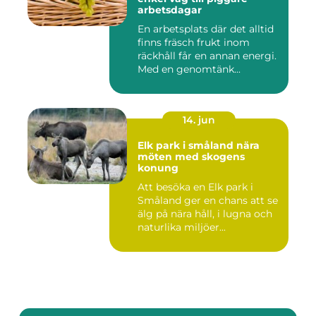
arbetsdagar
En arbetsplats där det alltid
finns fräsch frukt inom
räckhåll får en annan energi.
Med en genomtänk...
14. jun
Elk park i småland nära
möten med skogens
konung
Att besöka en Elk park i
Småland ger en chans att se
älg på nära håll, i lugna och
naturlika miljöer...