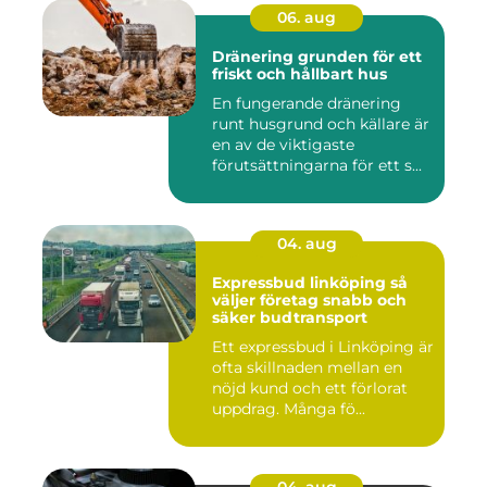
06. aug
Dränering grunden för ett
friskt och hållbart hus
En fungerande dränering
runt husgrund och källare är
en av de viktigaste
förutsättningarna för ett s...
04. aug
Expressbud linköping så
väljer företag snabb och
säker budtransport
Ett expressbud i Linköping är
ofta skillnaden mellan en
nöjd kund och ett förlorat
uppdrag. Många fö...