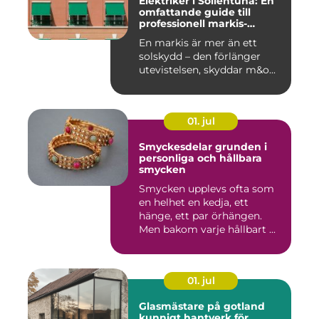
Elektriker i Sollentuna: En
omfattande guide till
professionell markis-
installation
En markis är mer än ett
solskydd – den förlänger
utevistelsen, skyddar m&o...
01. jul
Smyckesdelar grunden i
personliga och hållbara
smycken
Smycken upplevs ofta som
en helhet en kedja, ett
hänge, ett par örhängen.
Men bakom varje hållbart ...
01. jul
Glasmästare på gotland
kunnigt hantverk för