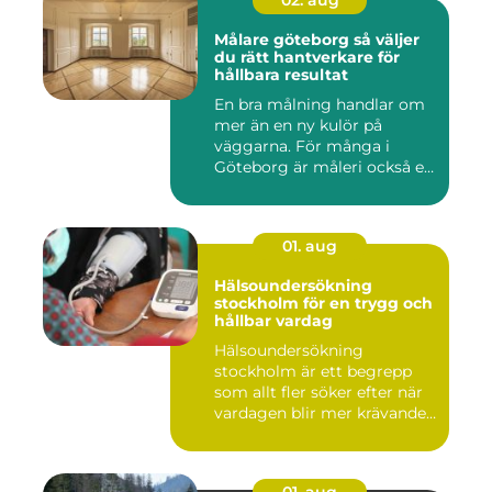
02. aug
Målare göteborg så väljer
du rätt hantverkare för
hållbara resultat
En bra målning handlar om
mer än en ny kulör på
väggarna. För många i
Göteborg är måleri också ett
s...
01. aug
Hälsoundersökning
stockholm för en trygg och
hållbar vardag
Hälsoundersökning
stockholm är ett begrepp
som allt fler söker efter när
vardagen blir mer krävande
...