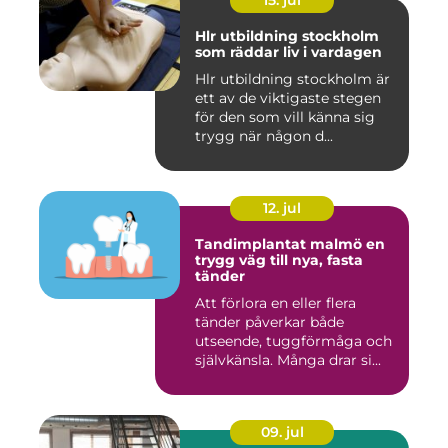
15. jul
Hlr utbildning stockholm
som räddar liv i vardagen
Hlr utbildning stockholm är
ett av de viktigaste stegen
för den som vill känna sig
trygg när någon d...
12. jul
Tandimplantat malmö en
trygg väg till nya, fasta
tänder
Att förlora en eller flera
tänder påverkar både
utseende, tuggförmåga och
självkänsla. Många drar si...
09. jul