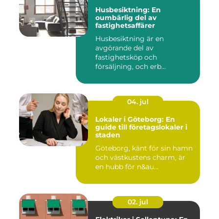
Husbesiktning: En
oumbärlig del av
fastighetsaffärer
Husbesiktning är en
avgörande del av
fastighetsköp och
försäljning, och erb...
04. jul
Lokaler i Göteborg: En
guide till företagslokaler i
staden
Göteborg, känt för sin hamn
och västkustens charm, är
en hubb för n&au...
02. jul