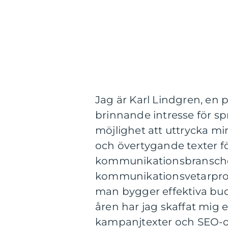
Jag är Karl Lindgren, en 
brinnande intresse för spr
möjlighet att uttrycka m
och övertygande texter fö
kommunikationsbranschen
kommunikationsvetarprog
man bygger effektiva buds
åren har jag skaffat mig er
kampanjtexter och SEO-op