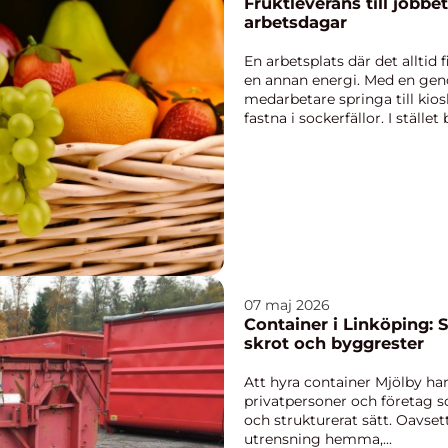
Fruktleverans till jobbet enkel väg till pigga
arbetsdagar
En arbetsplats där det alltid 
en annan energi. Med en gen
medarbetare springa till kio
fastna i sockerfällor. I stället
07 maj 2026
Container i Linköping: S
skrot och byggrester
Att hyra container Mjölby har 
privatpersoner och företag so
och strukturerat sätt. Oavs
utrensning hemma,...