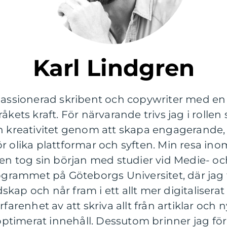
Karl Lindgren
passionerad skribent och copywriter med en s
åkets kraft. För närvarande trivs jag i rollen 
in kreativitet genom att skapa engagerand
r olika plattformar och syften. Min resa ino
 tog sin början med studier vid Medie- oc
rammet på Göteborgs Universitet, där jag 
kap och når fram i ett allt mer digitaliser
farenhet av att skriva allt från artiklar och n
timerat innehåll. Dessutom brinner jag för 