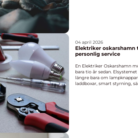
04 april 2026
Elektriker oskarshamn trygg el, smart energi och
personlig service
En Elektriker Oskarshamn möt
bara tio år sedan. Elsystemet i
längre bara om lampknappar o
laddboxar, smart styrning, sä
Den...