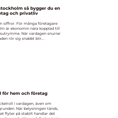
så bygger du en
tag och privatliv
 siffror. För många företagare
lm är ekonomin nära kopplad till
ngsutrymme. När vardagen snurrar
den rör sig snabbt blir
i täby trygg el för hem och företag
yckelroll i vardagen, även om
grunden. När belysningen tänds,
 flyter på stabilt handlar det