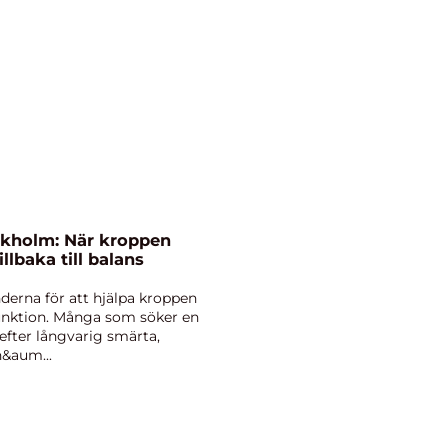
ckholm: När kroppen
illbaka till balans
derna för att hjälpa kroppen
 funktion. Många som söker en
fter långvarig smärta,
&aum...