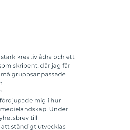
tark kreativ ådra och ett
som skribent, där jag får
e, målgruppsanpassade
m
h
fördjupade mig i hur
at medielandskap. Under
yhetsbrev till
att ständigt utvecklas