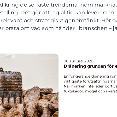
d kring de senaste trenderna inom marknads
ling. Det gör att jag alltid kan leverera in
 relevant och strategiskt genomtänkt. Hör gä
ler prata om vad som händer i branschen – ja
06 augusti 2026
Dränering grunden
En fungerande dränering runt
viktigaste förutsättningarna 
När marken inte leder bort va
fuktskador, mögel och i värsta