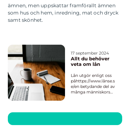
ämnen, men uppskattar framförallt ämnen
som hus och hem, inredning, mat och dryck
samt skönhet.
17 september 2024
Allt du behöver
veta om lån
Lån utgör enligt oss
påhttps://www.lånse.s
e/en betydande del av
många människors
ekonomi, vare sig det
handlar om att
investera i en bostad,
bil eller finansiera en
utbildning. Genom att
låna pengar idag kan