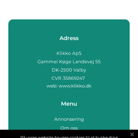
in...
Adress
web:
www.klikko.dk
Menu
Annonsering
Om oss
Cookies
På vores website bruges cookies til at huske dine