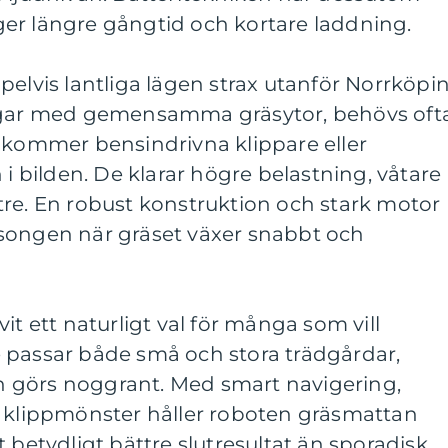
t ger längre gångtid och kortare laddning.
pelvis lantliga lägen strax utanför Norrköpi
ingar med gemensamma gräsytor, behövs oft
r kommer bensindrivna klippare eller
 i bilden. De klarar högre belastning, våtare
tre. En robust konstruktion och stark motor
songen när gräset växer snabbt och
it ett naturligt val för många som vill
 passar både små och stora trädgårdar,
nen görs noggrant. Med smart navigering,
t klippmönster håller roboten gräsmattan
 betydligt bättre slutresultat än sporadisk