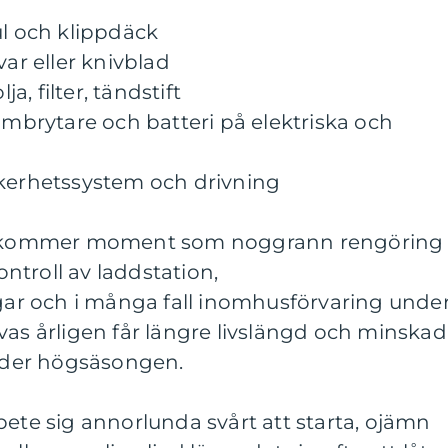
ul och klippdäck
var eller knivblad
, filter, tändstift
römbrytare och batteri på elektriska och
äkerhetssystem och drivning
tillkommer moment som noggrann rengöring
kontroll av laddstation,
r och i många fall inomhusförvaring unde
vas årligen får längre livslängd och minskad
under högsäsongen.
bete sig annorlunda svårt att starta, ojämn