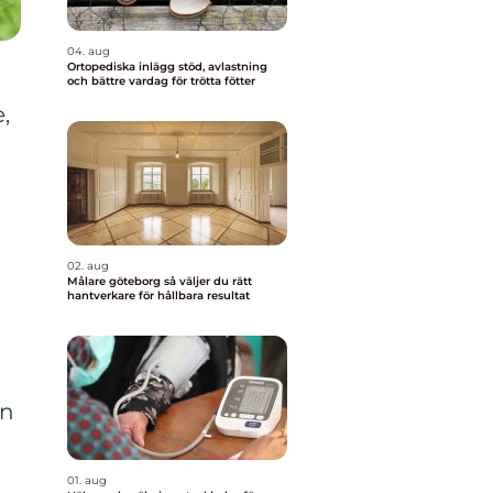
04. aug
Ortopediska inlägg stöd, avlastning
och bättre vardag för trötta fötter
,
d
02. aug
Målare göteborg så väljer du rätt
hantverkare för hållbara resultat
en
n
01. aug