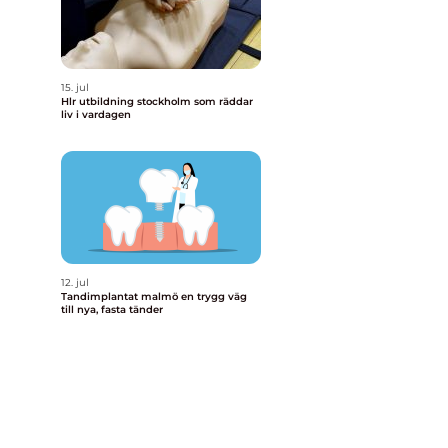
15. jul
Hlr utbildning stockholm som räddar
liv i vardagen
12. jul
Tandimplantat malmö en trygg väg
till nya, fasta tänder