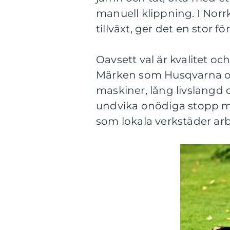
manuell klippning. I Norr
tillväxt, ger det en stor fö
Oavsett val är kvalitet och
Märken som Husqvarna och 
maskiner, lång livslängd oc
undvika onödiga stopp mit
som lokala verkstäder ar