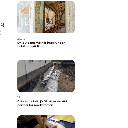
ng
a
30. jul
Syllbyte malmö när husgrunden
behöver nytt liv
17. jul
Grävfirma i Växjö: Så väljer du rätt
partner för markarbeten