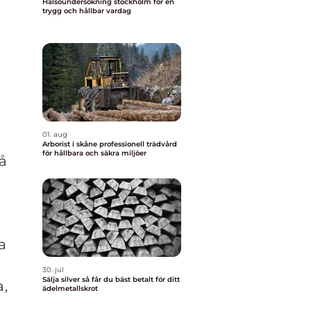
Hälsoundersökning stockholm för en
trygg och hållbar vardag
01. aug
Arborist i skåne professionell trädvård
för hållbara och säkra miljöer
på
a
30. jul
Sälja silver så får du bäst betalt för ditt
a,
ädelmetallskrot