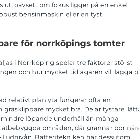
lut, oavsett om fokus ligger på en enkel
obust bensinmaskin eller en tyst
ppare för norrköpings tomter
ljas i Norrköping spelar tre faktorer störst
rängen och hur mycket tid ägaren vill lägga 
d relativt plan yta fungerar ofta en
en gräsklippare mycket bra. De är tystare, lätt
r mindre löpande underhåll än många
I tätbebyggda områden, där grannar bor när
e ljudnivån. Batteritekniken har dessutom