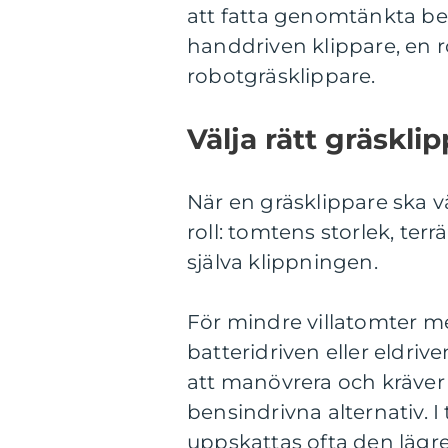
att fatta genomtänkta bes
handdriven klippare, en r
robotgräsklippare.
Välja rätt gräskli
När en gräsklippare ska vä
roll: tomtens storlek, ter
själva klippningen.
För mindre villatomter me
batteridriven eller eldriv
att manövrera och kräve
bensindrivna alternativ. 
uppskattas ofta den lägr