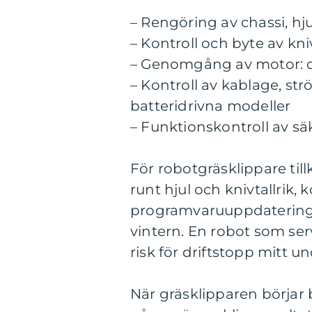
– Rengöring av chassi, hj
– Kontroll och byte av kni
– Genomgång av motor: olja
– Kontroll av kablage, st
batteridrivna modeller
– Funktionskontroll av s
För robotgräsklippare 
runt hjul och knivtallrik, 
programvaruuppdateringa
vintern. En robot som ser
risk för driftstopp mitt 
När gräsklipparen börjar 