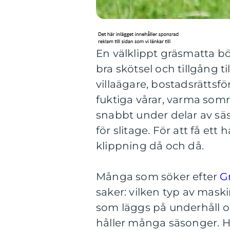
En välklippt gräsmatta bö
bra skötsel och tillgång t
villaägare, bostadsrättsf
fuktiga vårar, varma somr
snabbt under delar av säs
för slitage. För att få ett
klippning då och då.
Många som söker efter
G
saker: vilken typ av mas
som läggs på underhåll o
håller många säsonger. H