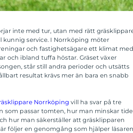
rjar inte med tur, utan med rätt gräsklippare
ill kunnig service. I Norrköping möter
öreningar och fastighetsägare ett klimat me
ar och ibland tuffa höstar. Gräset växer
ongen, står still andra perioder och utsätts
 hållbart resultat krävs mer än bara en snabb
räsklippare Norrköping
vill ha svar på tre
kin som passar tomten, hur man minskar tid
ch hur man säkerställer att gräsklipparen
är följer en genomgång som hjälper läsare