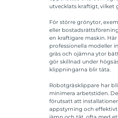
utvecklats kraftigt, vilke
För större grönytor, exem
eller bostadsrättsfören
en kraftigare maskin. Hä
professionella modeller in
gräs och ojämna ytor bät
gör skillnad under högsä
klippningarna blir täta.
Robotgräsklippare har bliv
minimera arbetstiden. De
förutsatt att installatio
appstyrning och effektiv
jämn och tät, ofta med ett