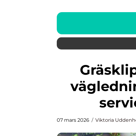
Gräsklippare norrköping
väglednin
servi
07 mars 2026
Viktoria Udden