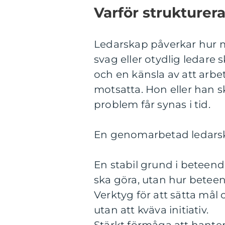
Varför strukturer
Ledarskap påverkar hur m
svag eller otydlig ledare 
och en känsla av att arbe
motsatta. Hon eller han s
problem får synas i tid.
En genomarbetad ledarsk
En stabil grund i beteend
ska göra, utan hur bete
Verktyg för att sätta må
utan att kväva initiativ.