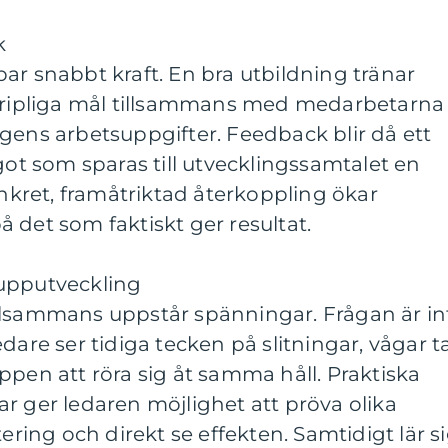
k
ar snabbt kraft. En bra utbildning tränar
egripliga mål tillsammans med medarbetarna
gens arbetsuppgifter. Feedback blir då ett
got som sparas till utvecklingssamtalet en
ret, framåtriktad återkoppling ökar
 det som faktiskt ger resultat.
rupputveckling
llsammans uppstår spänningar. Frågan är in
dare ser tidiga tecken på slitningar, vågar t
ppen att röra sig åt samma håll. Praktiska
r ger ledaren möjlighet att pröva olika
tering och direkt se effekten. Samtidigt lär s