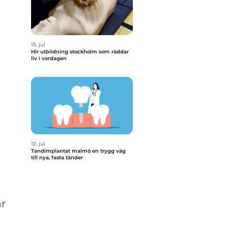
15. jul
Hlr utbildning stockholm som räddar
liv i vardagen
12. jul
Tandimplantat malmö en trygg väg
till nya, fasta tänder
är