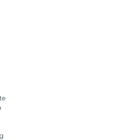
te
a
ig