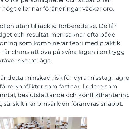
a olika personligheter och situationer,
högt eller när förändringar väcker oro.
llen utan tillräcklig förberedelse. De får
dget och resultat men saknar ofta både
ildning som kombinerar teori med praktik
 får chans att öva på svåra lägen i en trygg
kräver skarpt läge.
r detta minskad risk för dyra misstag, lägr
ärre konflikter som fastnar. Ledare som
amtal, beslutsfattande och konflikthanterin
ft, särskilt när omvärlden förändras snabbt.