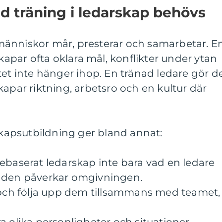
ad träning i ledarskap behövs
änniskor mår, presterar och samarbetar. E
skapar ofta oklara mål, konflikter under ytan
tet inte hänger ihop. En tränad ledare gör d
kapar riktning, arbetsro och en kultur där
apsutbildning ger bland annat:
ebaserat ledarskap inte bara vad en ledare
enden påverkar omgivningen.
l och följa upp dem tillsammans med teamet,