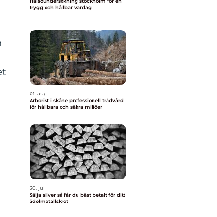
Hälsoundersökning stockholm för en
trygg och hållbar vardag
n
et
01. aug
Arborist i skåne professionell trädvård
för hållbara och säkra miljöer
30. jul
Sälja silver så får du bäst betalt för ditt
ädelmetallskrot