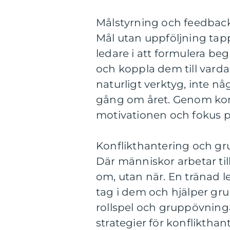
Målstyrning och feedbac
Mål utan uppföljning tapp
ledare i att formulera b
och koppla dem till varda
naturligt verktyg, inte nå
gång om året. Genom konk
motivationen och fokus på
Konflikthantering och g
Där människor arbetar ti
om, utan när. En tränad le
tag i dem och hjälper gru
rollspel och gruppövninga
strategier för konflikthan