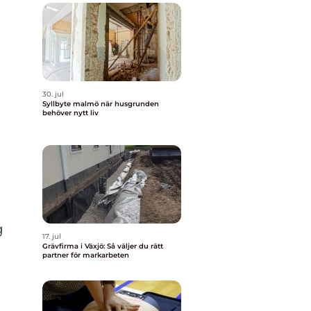
30. jul
Syllbyte malmö när husgrunden
behöver nytt liv
e
g
17. jul
Grävfirma i Växjö: Så väljer du rätt
partner för markarbeten