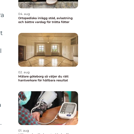
ra
04. aug
Ortopediska inlägg stöd, avlastning
och bättre vardag för trötta fötter
t
l
02. aug
Målare göteborg så väljer du rätt
hantverkare för hållbara resultat
a
.
01. aug