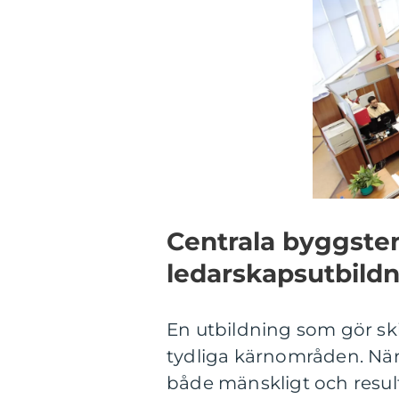
Centrala byggsten
ledarskapsutbild
En utbildning som gör ski
tydliga kärnområden. När
både mänskligt och result