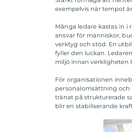
Stärkt förmåga att hanter
exempelvis när tempot är 
Många ledare kastas in i ro
ansvar för människor, bu
verktyg och stöd. En utb
fyller den luckan. Ledaren
miljö innan verkligheten 
För organisationen innebä
personalomsättning och f
tränat på strukturerade s
blir en stabiliserande kra