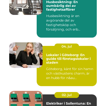
Husbesiktning: En
oumbärlig del av
fastighetsaffärer
Husbesiktning är en
avgörande del av
fastighetsköp och
försäljning, och erb...
04. jul
Lokaler i Göteborg: En
guide till företagslokaler i
staden
Göteborg, känt för sin hamn
och västkustens charm, är
en hubb för n&au...
02. jul
Elektriker i Sollentuna: En