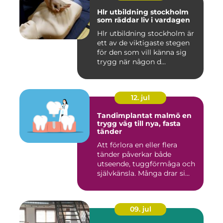
Hlr utbildning stockholm
som räddar liv i vardagen
Hlr utbildning stockholm är
ett av de viktigaste stegen
för den som vill känna sig
trygg när någon d...
12. jul
Tandimplantat malmö en
trygg väg till nya, fasta
tänder
Att förlora en eller flera
tänder påverkar både
utseende, tuggförmåga och
självkänsla. Många drar si...
09. jul