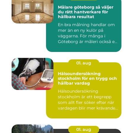
Målare göteborg så väljer
du rätt hantverkare för
hållbara resultat
En bra målning handlar om
mer än en ny kulör på
väggarna. För många i
Göteborg är måleri också ett
s...
01. aug
Hälsoundersökning
stockholm för en trygg och
hållbar vardag
Hälsoundersökning
stockholm är ett begrepp
som allt fler söker efter när
vardagen blir mer krävande
...
01. aug