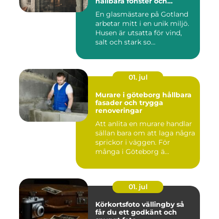
hållbara fönster och
glaslösningar
En glasmästare på Gotland
arbetar mitt i en unik miljö.
Husen är utsatta för vind,
salt och stark so...
01. jul
Murare i göteborg hållbara
fasader och trygga
renoveringar
Att anlita en murare handlar
sällan bara om att laga några
sprickor i väggen. För
många i Göteborg ä...
01. jul
Körkortsfoto vällingby så
får du ett godkänt och