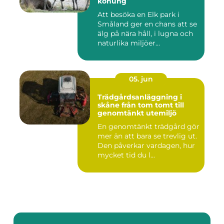
konung
Att besöka en Elk park i
Småland ger en chans att se
älg på nära håll, i lugna och
naturlika miljöer...
05. jun
Trädgårdsanläggning i
skåne från tom tomt till
genomtänkt utemiljö
En genomtänkt trädgård gör
mer än att bara se trevlig ut.
Den påverkar vardagen, hur
mycket tid du l...