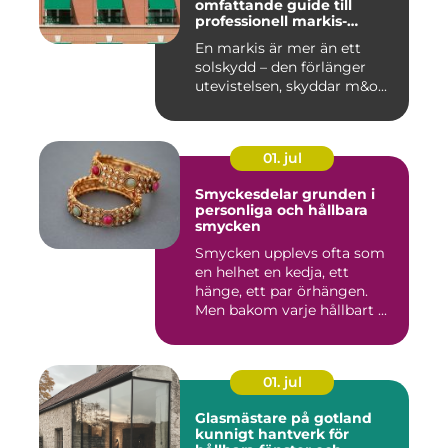
omfattande guide till
professionell markis-
installation
En markis är mer än ett
solskydd – den förlänger
utevistelsen, skyddar m&o...
01. jul
Smyckesdelar grunden i
personliga och hållbara
smycken
Smycken upplevs ofta som
en helhet en kedja, ett
hänge, ett par örhängen.
Men bakom varje hållbart ...
01. jul
Glasmästare på gotland
kunnigt hantverk för