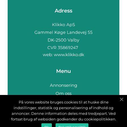
Adress
web:
www.klikko.dk
Menu
Annonsering
Om oss
Cookies
På vores website bruges cookies til at huske dine
indstillinger, statistik og personalisering af indhold og
Kontakta oss
annoncer. Denne information deles med tredjepart. Ved
Sitemap
fortsat brug af websiden godkender du cookiepolitikken.