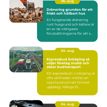
06. aug
Dränering grunden för ett
friskt och hållbart hus
En fungerande dränering
runt husgrund och källare är
en av de viktigaste
förutsättningarna för ett s...
04. aug
Expressbud linköping så
väljer företag snabb och
säker budtransport
Ett expressbud i Linköping är
ofta skillnaden mellan en
nöjd kund och ett förlorat
uppdrag. Många fö...
04. aug