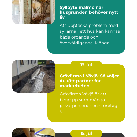
Syllbyte malmö när
husgrunden behöver nytt
liv
Att upptäcka problem med
syllarna i ett hus kan kännas
både oroande och
överväldigande. Många
villaä...
17. jul
Grävfirma i Växjö: Så väljer
du rätt partner för
markarbeten
Grävfirma Växjö är ett
begrepp som många
privatpersoner och företag
s...
15. jul