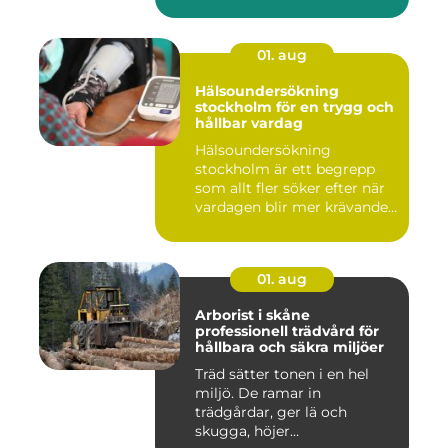
s...
01. aug
Hälsoundersökning
stockholm för en trygg och
hållbar vardag
Hälsoundersökning
stockholm är ett begrepp
som allt fler söker efter när
vardagen blir mer krävande
...
01. aug
Arborist i skåne
professionell trädvård för
hållbara och säkra miljöer
Träd sätter tonen i en hel
miljö. De ramar in
trädgårdar, ger lä och
skugga, höjer