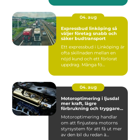
04. aug
Expressbud linköping så
väljer företag snabb och
säker budtransport
Ett expressbud i Linköping är
ofta skillnaden mellan en
nöjd kund och ett förlorat
uppdrag. Många fö...
04. aug
Motoroptimering i ljusdal
mer kraft, lägre
förbrukning och tryggare
körning
Motoroptimering handlar
om att finjustera motorns
styrsystem för att få ut mer
av den bil du redan ä...