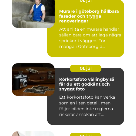
01. jul
Murare i göteborg hållbara
fasader och trygga
renoveringar
Att anlita en murare handlar
sällan bara om att laga några
sprickor i väggen. För
många i Göteborg ä...
01. jul
Körkortsfoto vällingby så
får du ett godkänt och
snyggt foto
Ett körkortsfoto kan verka
som en liten detalj, men
följer bilden inte reglerna
riskerar ansökan att...