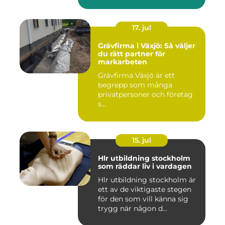
villaä...
17. jul
Grävfirma i Växjö: Så väljer
du rätt partner för
markarbeten
Grävfirma Växjö är ett
begrepp som många
privatpersoner och företag
s...
15. jul
Hlr utbildning stockholm
som räddar liv i vardagen
Hlr utbildning stockholm är
ett av de viktigaste stegen
för den som vill känna sig
trygg när någon d...