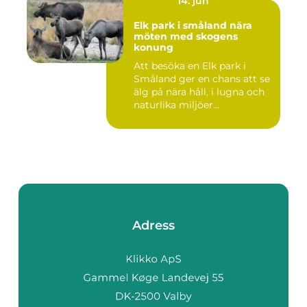
14. jun
Elk park i småland nära
möten med skogens
konung
Att besöka en Elk park i
Småland ger en chans att se
älg på nära håll, i lugna och
naturlika miljöer...
Adress