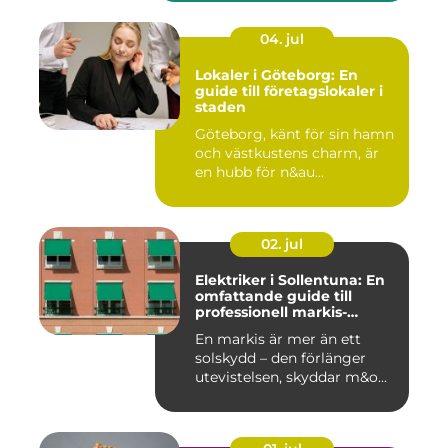
04. jul
Lokaler i Göteborg: En
guide till företagslokaler i
staden
Göteborg, känt för sin hamn
och västkustens charm, är
en hubb för n&au...
02. jul
Elektriker i Sollentuna: En
omfattande guide till
professionell markis-
installation
En markis är mer än ett
solskydd – den förlänger
utevistelsen, skyddar m&o...