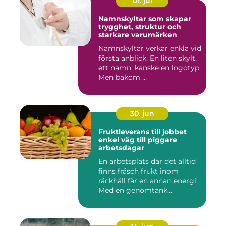
01. jul
Namnskyltar som skapar
trygghet, struktur och
starkare varumärken
Namnskyltar verkar enkla vid
första anblick. En liten skylt,
ett namn, kanske en logotyp.
Men bakom ...
30. jun
Fruktleverans till jobbet
enkel väg till piggare
arbetsdagar
En arbetsplats där det alltid
finns fräsch frukt inom
räckhåll får en annan energi.
Med en genomtänk...