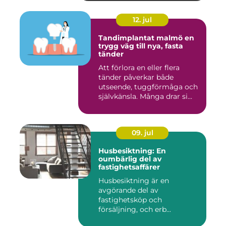
12. jul
Tandimplantat malmö en
trygg väg till nya, fasta
tänder
Att förlora en eller flera
tänder påverkar både
utseende, tuggförmåga och
självkänsla. Många drar si...
09. jul
Husbesiktning: En
oumbärlig del av
fastighetsaffärer
Husbesiktning är en
avgörande del av
fastighetsköp och
försäljning, och erb...