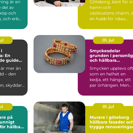
ning är en
Göteborg, känt för s
 del av
hamn och
sköp och
västkustens charm, 
, och erb...
en hubb för n&au...
ul
01. jul
 i
Smyckesdelar
a: En
grunden i personli
de guide
och hållbara
sionell
smycken
 är mer än
Smycken upplevs of
stallation
dd – den
som en helhet en
kedja, ett hänge, ett
en, skyddar
par örhängen. Men
bakom varje hållbart
...
ul
01. jul
are på
Murare i göteborg
hållbara fasader oc
för hållbara
trygga renoveringa
ch