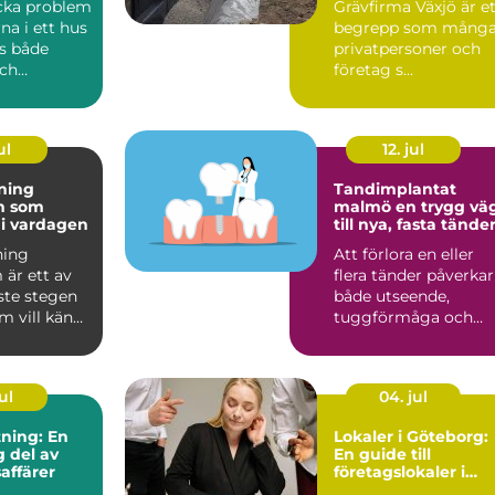
cka problem
Grävfirma Växjö är e
na i ett hus
begrepp som mång
s både
privatpersoner och
ch
företag s...
gande.
ä...
ul
12. jul
dning
Tandimplantat
m som
malmö en trygg väg
v i vardagen
till nya, fasta tände
ning
Att förlora en eller
 är ett av
flera tänder påverkar
ste stegen
både utseende,
m vill känna
tuggförmåga och
 när någon
självkänsla. Många
drar si...
ul
04. jul
ning: En
Lokaler i Göteborg:
 del av
En guide till
affärer
företagslokaler i
staden