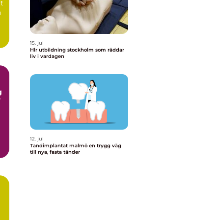
tt
a
15. jul
Hlr utbildning stockholm som räddar
liv i vardagen
r
12. jul
Tandimplantat malmö en trygg väg
till nya, fasta tänder