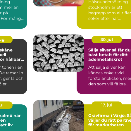
lning
Hälsoundersökning
m mer än
stockholm är ett
r på
begrepp som allt fle
 För många
söker efter när
 är måleri
vardagen blir mer
..
krävande ...
aug
30. jul
 skåne
Sälja silver så får du
ell
bäst betalt för ditt
ör hållbara
ädelmetallskrot
 miljöer
r tonen i en
Att sälja silver kan
 De ramar in
kännas enkelt vid
, ger lä och
första anblicken, me
öjer
den som vill få bra
ärdet ...
betalt tjänar på at...
ul
17. jul
almö när
Grävfirma i Växjö: S
den
väljer du rätt partn
tt liv
för markarbeten