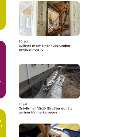
r
30. jul
Syllbyte malmö när husgrunden
behöver nytt liv
n
17. jul
Grävfirma i Växjö: Så väljer du rätt
partner för markarbeten
å
er