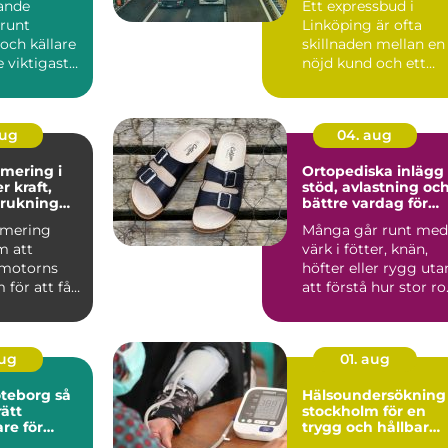
ande
Ett expressbud i
 runt
Linköping är ofta
och källare
skillnaden mellan en
e viktigaste
nöjd kund och ett
ingarna för
förlorat uppdrag.
Många fö...
aug
04. aug
mering i
Ortopediska inlägg
stöd, avlastning oc
brukning
bättre vardag för
are
trötta fötter
imering
Många går runt med
m att
värk i fötter, knän,
a motorns
höfter eller rygg uta
 för att få
att förstå hur stor rol
den bil du
fotens belas...
aug
01. aug
eborg så
Hälsoundersökning
rätt
stockholm för en
re för
trygg och hållbar
esultat
vardag