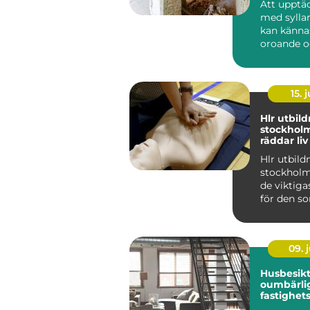
Att upptä
med syllar
kan känna
oroande o
överväldi
Många villa
15. j
Hlr utbil
stockhol
räddar li
Hlr utbild
stockholm
de viktiga
för den so
sig trygg
d...
09. j
Husbesikt
oumbärlig
fastighets