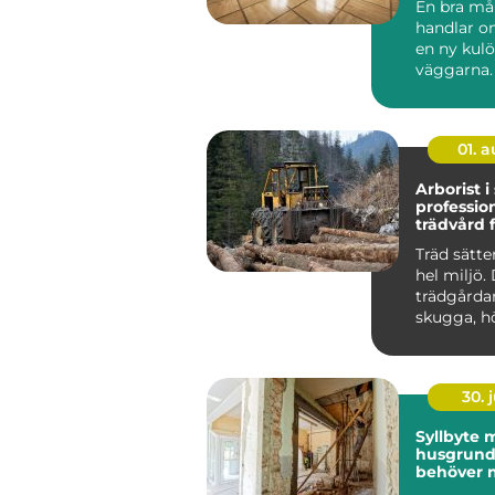
En bra må
handlar o
en ny kulö
väggarna.
i Göteborg
också ett s.
01. 
Arborist i
profession
trädvård f
och säkra
Träd sätte
hel miljö.
trädgårdar
skugga, h
fastighetsv
30. j
Syllbyte m
husgrun
behöver ny