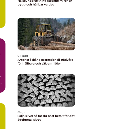
Hälsoundersökning stockholm för en
trygg och hållbar vardag
h
01. aug
Arborist i skåne professionell trädvård
för hållbara och säkra miljöer
n
l
30. jul
Sälja silver så får du bäst betalt för ditt
ädelmetallskrot