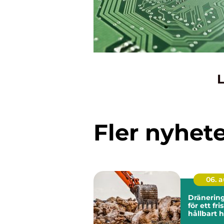
L
Fler nyhet
06. 
Dränering grund
för ett fri
hållbart 