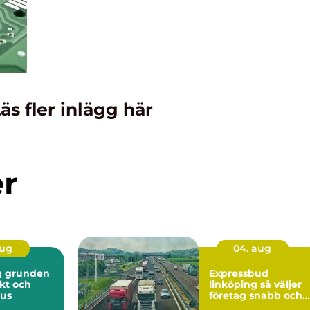
äs fler inlägg här
er
aug
04. aug
en
Expressbud
skt och
linköping så väljer
hus
företag snabb och
säker budtransport