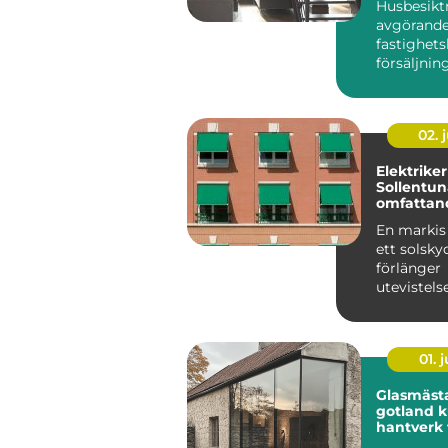
Husbesikt
avgörande
fastighet
försäljning
02. j
Elektriker
Sollentun
omfattan
till profes
En markis
markis-in
ett solsky
förlänger
utevistels
m&o...
01. j
Glasmäst
gotland kunnigt
hantverk 
fönster o