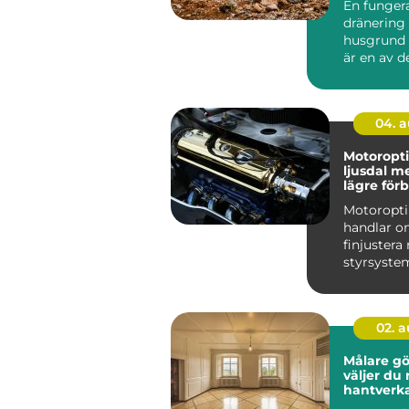
En funger
dränering
husgrund 
är en av d
förutsättn
ett s...
04. 
Motoropti
ljusdal mer kraft,
lägre för
och trygg
Motoropt
körning
handlar o
finjuster
styrsystem
ut mer av 
redan ä...
02. 
Målare göt
väljer du 
hantverka
hållbara r