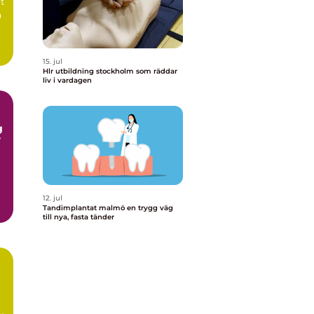
tt
a
15. jul
Hlr utbildning stockholm som räddar
liv i vardagen
r
12. jul
Tandimplantat malmö en trygg väg
till nya, fasta tänder