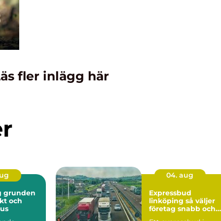
äs fler inlägg här
er
aug
04. aug
en
Expressbud
skt och
linköping så väljer
hus
företag snabb och
säker budtransport