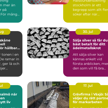
lning
Hälsoundersökning
m mer än
stockholm är ett
r på
begrepp som allt fle
 För många
söker efter när
 är måleri
vardagen blir mer
..
krävande ...
aug
30. jul
 skåne
Sälja silver så får du
ell
bäst betalt för ditt
ör hållbara
ädelmetallskrot
 miljöer
r tonen i en
Att sälja silver kan
 De ramar in
kännas enkelt vid
, ger lä och
första anblicken, me
öjer
den som vill få bra
ärdet ...
betalt tjänar på at...
ul
17. jul
almö när
Grävfirma i Växjö: S
den
väljer du rätt partn
tt liv
för markarbeten