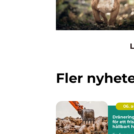
L
Fler nyhet
06. 
Dränering grund
för ett fri
hållbart 