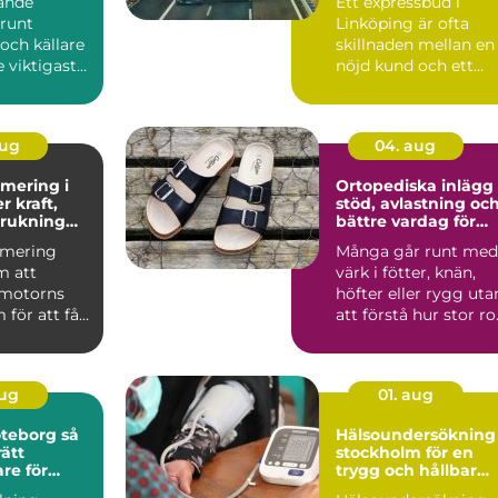
ande
Ett expressbud i
 runt
Linköping är ofta
och källare
skillnaden mellan en
e viktigaste
nöjd kund och ett
ingarna för
förlorat uppdrag.
Många fö...
aug
04. aug
mering i
Ortopediska inlägg
stöd, avlastning oc
brukning
bättre vardag för
are
trötta fötter
imering
Många går runt med
m att
värk i fötter, knän,
a motorns
höfter eller rygg uta
 för att få
att förstå hur stor rol
den bil du
fotens belas...
aug
01. aug
eborg så
Hälsoundersökning
rätt
stockholm för en
re för
trygg och hållbar
esultat
vardag