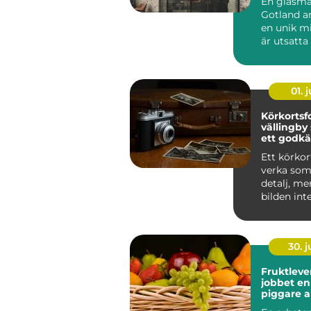
En glasmä
glaslösni
Gotland ar
en unik mi
är utsatta 
salt och st
01. j
Körkortsf
vällingby så får du
ett godkä
snyggt fo
Ett körkor
verka som 
detalj, me
bilden int
riskerar an
30. 
Fruktlever
jobbet enkel väg till
piggare 