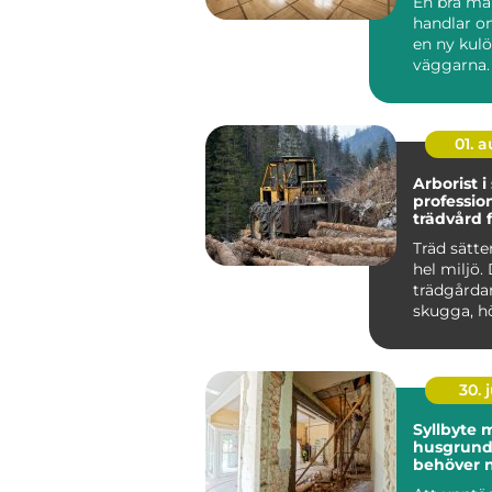
En bra må
handlar o
en ny kulö
väggarna.
i Göteborg
också ett s.
01. 
Arborist i
profession
trädvård f
och säkra
Träd sätte
hel miljö.
trädgårdar
skugga, h
fastighetsv
30. j
Syllbyte m
husgrun
behöver ny