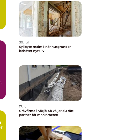
r
30. jul
Syllbyte malmö när husgrunden
behöver nytt liv
n
17. jul
Grävfirma i Växjö: Så väljer du rätt
partner för markarbeten
å
er