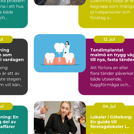
cka problem
Grävfirma Växjö är e
na i ett hus
begrepp som mång
s både
privatpersoner och
ch
företag s...
gande.
ä...
ul
12. jul
dning
Tandimplantat
m som
malmö en trygg väg
v i vardagen
till nya, fasta tände
ning
Att förlora en eller
 är ett av
flera tänder påverkar
ste stegen
både utseende,
m vill känna
tuggförmåga och
 när någon
självkänsla. Många
drar si...
ul
04. jul
ning: En
Lokaler i Göteborg:
 del av
En guide till
affärer
företagslokaler i
staden