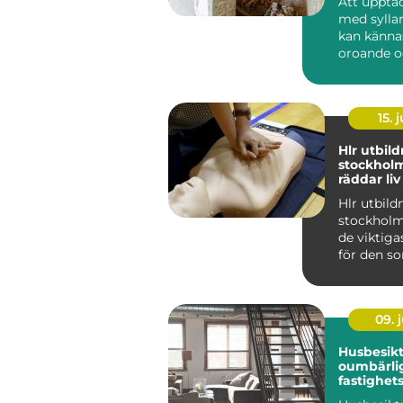
Att upptä
med syllar
kan känna
oroande o
överväldi
Många villa
15. j
Hlr utbil
stockhol
räddar li
Hlr utbild
stockholm
de viktiga
för den so
sig trygg
d...
09. j
Husbesikt
oumbärlig
fastighets