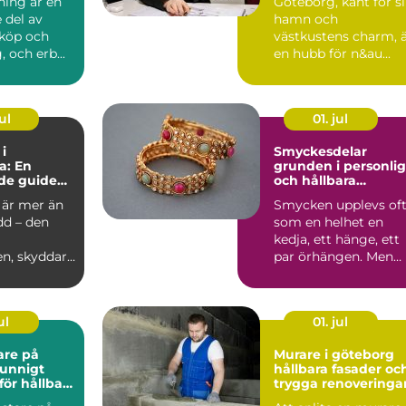
ning är en
Göteborg, känt för s
 del av
hamn och
sköp och
västkustens charm, 
, och erb...
en hubb för n&au...
ul
01. jul
 i
Smyckesdelar
a: En
grunden i personli
de guide
och hållbara
sionell
smycken
 är mer än
Smycken upplevs of
stallation
dd – den
som en helhet en
kedja, ett hänge, ett
en, skyddar
par örhängen. Men
bakom varje hållbart
...
ul
01. jul
are på
Murare i göteborg
hållbara fasader oc
för hållbara
trygga renoveringa
ch