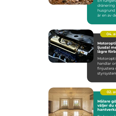
En funger
dränering
husgrund 
är en av d
förutsättn
ett s...
04. 
Motoropti
ljusdal mer kraft,
lägre för
och trygg
Motoropt
körning
handlar o
finjuster
styrsystem
ut mer av 
redan ä...
02. 
Målare göt
väljer du 
hantverka
hållbara r