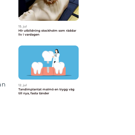
15. jul
Hlr utbildning stockholm som räddar
liv i vardagen
än
12. jul
Tandimplantat malmö en trygg väg
till nya, fasta tänder