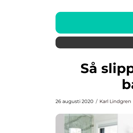
Så slipper du odörerna i
b
26 augusti 2020
Karl Lindgren