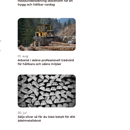
Hälsoundersökning stockholm för en
trygg och hållbar vardag
r
e
01. aug
Arborist i skåne professionell trädvård
för hållbara och säkra miljöer
30. jul
Sälja silver så får du bäst betalt för ditt
ädelmetallskrot