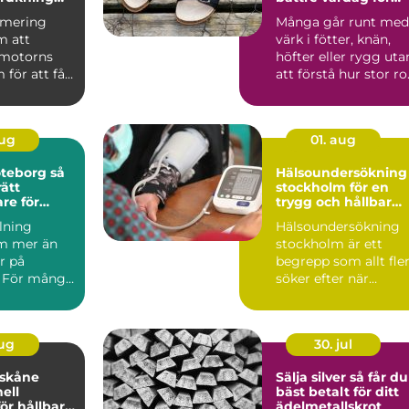
are
trötta fötter
imering
Många går runt med
m att
värk i fötter, knän,
a motorns
höfter eller rygg uta
 för att få
att förstå hur stor rol
den bil du
fotens belas...
aug
01. aug
eborg så
Hälsoundersökning
rätt
stockholm för en
re för
trygg och hållbar
esultat
vardag
lning
Hälsoundersökning
m mer än
stockholm är ett
r på
begrepp som allt fle
 För många
söker efter när
 är måleri
vardagen blir mer
..
krävande ...
aug
30. jul
 skåne
Sälja silver så får du
ell
bäst betalt för ditt
ör hållbara
ädelmetallskrot