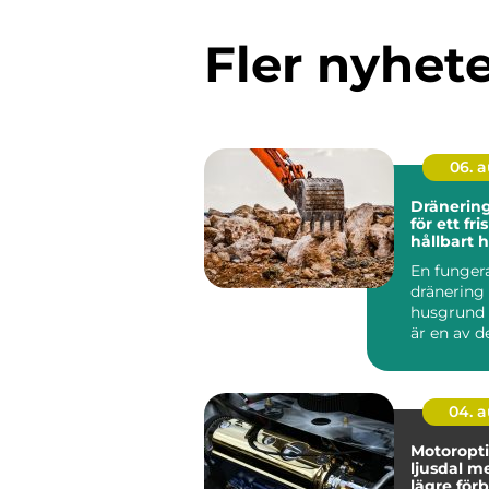
Fler nyhet
06. 
Dränering grund
för ett fri
hållbart 
En funger
dränering
husgrund 
är en av d
förutsättn
ett s...
04. 
Motoropti
ljusdal mer kraft,
lägre för