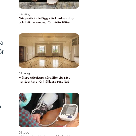
04. aug
Ortopediska inlägg stöd, avlastning
och bättre vardag för trötta fötter
da
ör
02. aug
Målare göteborg så väljer du rätt
hantverkare för hållbara resultat
a
01. aug