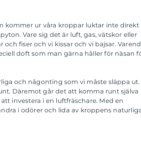
om kommer ur våra kroppar luktar inte direkt
pyton. Vare sig det är luft, gas, vätskor eller
och fiser och vi kissar och vi bajsar. Varen
ciell doft som man gärna håller för näsan f
rliga och någonting som vi måste släppa ut.
unt. Däremot går det att komma runt själva
t investera i en luftfräschare. Med en
vandra i odörer och lida av kroppens naturlig