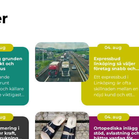
er
aug
04. aug
en
Expressbud
skt och
linköping så väljer
hus
företag snabb och
säker budtransport
ande
Ett expressbud i
 runt
Linköping är ofta
och källare
skillnaden mellan en
e viktigaste
nöjd kund och ett
ingarna för
förlorat uppdrag.
Många fö...
aug
04. aug
mering i
Ortopediska inlägg
stöd, avlastning oc
brukning
bättre vardag för