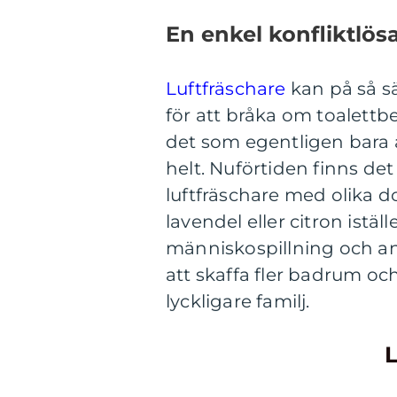
En enkel konfliktlös
Luftfräschare
kan på så sät
för att bråka om toalettb
det som egentligen bara ä
helt. Nuförtiden finns de
luftfräschare med olika do
lavendel eller citron istäl
människospillning och an
att skaffa fler badrum o
lyckligare familj.
L