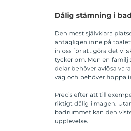
Dålig stämning i b
Den mest självklara platse
antagligen inne på toale
in oss för att göra det vi
tycker om. Men en familj
delar behöver avlösa var
väg och behöver hoppa in
Precis efter att till exem
riktigt dålig i magen. Uta
badrummet kan den vistel
upplevelse.