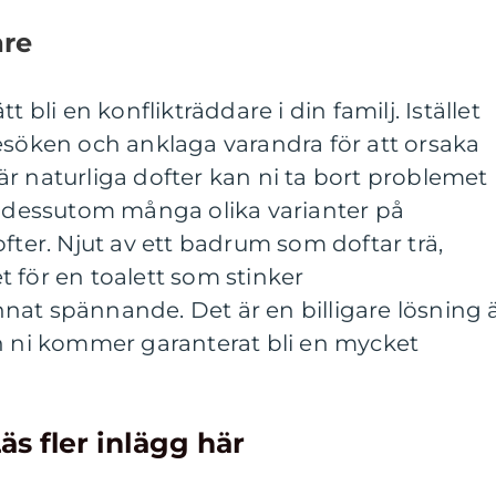
are
t bli en konflikträddare i din familj. Istället
esöken och anklaga varandra för att orsaka
r naturliga dofter kan ni ta bort problemet
t dessutom många olika varianter på
fter. Njut av ett badrum som doftar trä,
let för en toalett som stinker
nat spännande. Det är en billigare lösning 
ch ni kommer garanterat bli en mycket
äs fler inlägg här