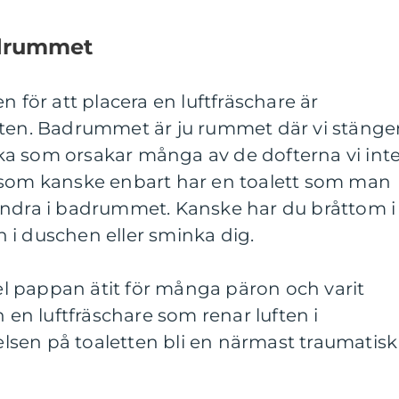
adrummet
n för att placera en luftfräschare är
tten. Badrummet är ju rummet där vi stänge
 ska som orsakar många av de dofterna vi int
 som kanske enbart har en toalett som man
andra i badrummet. Kanske har du bråttom i
 i duschen eller sminka dig.
pel pappan ätit för många päron och varit
n en luftfräschare som renar luften i
sen på toaletten bli en närmast traumatisk