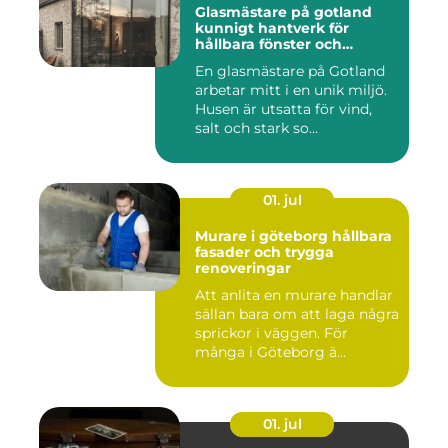
Glasmästare på gotland
kunnigt hantverk för
hållbara fönster och
glaslösningar
En glasmästare på Gotland
arbetar mitt i en unik miljö.
Husen är utsatta för vind,
salt och stark so...
01. jul
Murare i göteborg hållbara
fasader och trygga
renoveringar
Att anlita en murare handlar
sällan bara om att laga några
sprickor i väggen. För
många i Göteborg ä...
01. jul