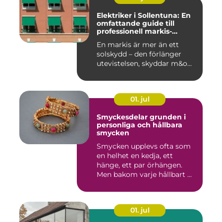
Elektriker i Sollentuna: En
omfattande guide till
professionell markis-
installation
En markis är mer än ett
solskydd – den förlänger
utevistelsen, skyddar m&o...
01. jul
Smyckesdelar grunden i
personliga och hållbara
smycken
Smycken upplevs ofta som
en helhet en kedja, ett
hänge, ett par örhängen.
Men bakom varje hållbart ...
01. jul