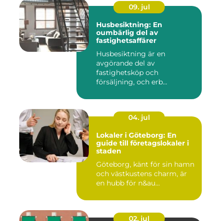
09. jul
Husbesiktning: En
oumbärlig del av
fastighetsaffärer
Husbesiktning är en
avgörande del av
fastighetsköp och
försäljning, och erb...
04. jul
Lokaler i Göteborg: En
guide till företagslokaler i
staden
Göteborg, känt för sin hamn
och västkustens charm, är
en hubb för n&au...
02. jul