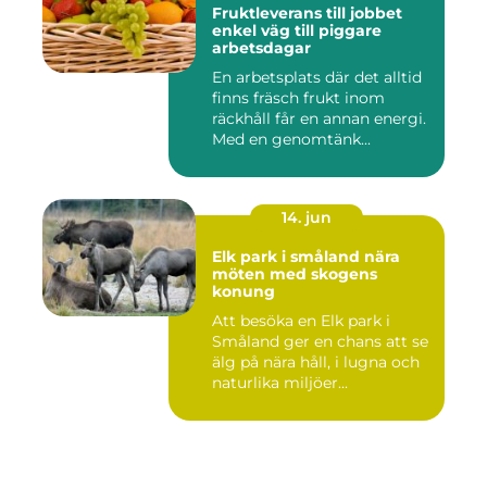
Fruktleverans till jobbet
enkel väg till piggare
arbetsdagar
En arbetsplats där det alltid
finns fräsch frukt inom
räckhåll får en annan energi.
Med en genomtänk...
14. jun
Elk park i småland nära
möten med skogens
konung
Att besöka en Elk park i
Småland ger en chans att se
älg på nära håll, i lugna och
naturlika miljöer...