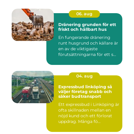
06. aug
Dränering grunden för ett
friskt och hållbart hus
En fungerande dränering
runt husgrund och källare är
en av de viktigaste
förutsättningarna för ett s...
04. aug
Expressbud linköping så
väljer företag snabb och
säker budtransport
Ett expressbud i Linköping är
ofta skillnaden mellan en
nöjd kund och ett förlorat
uppdrag. Många fö...