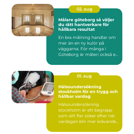
02. aug
Målare göteborg så väljer
du rätt hantverkare för
hållbara resultat
En bra målning handlar om
mer än en ny kulör på
väggarna. För många i
Göteborg är måleri också ett
s...
01. aug
Hälsoundersökning
stockholm för en trygg och
hållbar vardag
Hälsoundersökning
stockholm är ett begrepp
som allt fler söker efter när
vardagen blir mer krävande
...