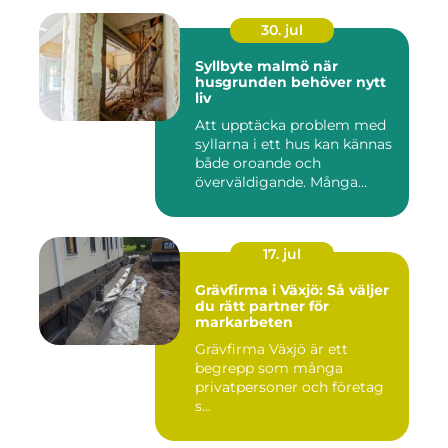
30. jul
Syllbyte malmö när
husgrunden behöver nytt
liv
Att upptäcka problem med
syllarna i ett hus kan kännas
både oroande och
överväldigande. Många
villaä...
17. jul
Grävfirma i Växjö: Så väljer
du rätt partner för
markarbeten
Grävfirma Växjö är ett
begrepp som många
privatpersoner och företag
s...