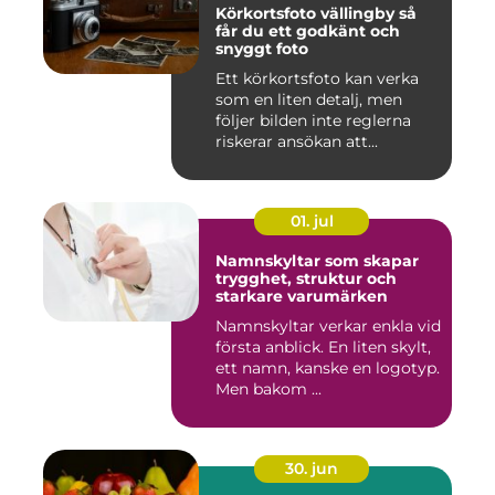
Körkortsfoto vällingby så
får du ett godkänt och
snyggt foto
Ett körkortsfoto kan verka
som en liten detalj, men
följer bilden inte reglerna
riskerar ansökan att...
01. jul
Namnskyltar som skapar
trygghet, struktur och
starkare varumärken
Namnskyltar verkar enkla vid
första anblick. En liten skylt,
ett namn, kanske en logotyp.
Men bakom ...
30. jun