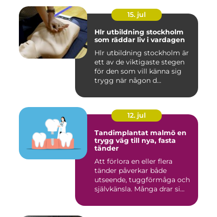
15. jul
Hlr utbildning stockholm
som räddar liv i vardagen
Hlr utbildning stockholm är
ett av de viktigaste stegen
för den som vill känna sig
trygg när någon d...
12. jul
Tandimplantat malmö en
trygg väg till nya, fasta
tänder
Att förlora en eller flera
tänder påverkar både
utseende, tuggförmåga och
självkänsla. Många drar si...