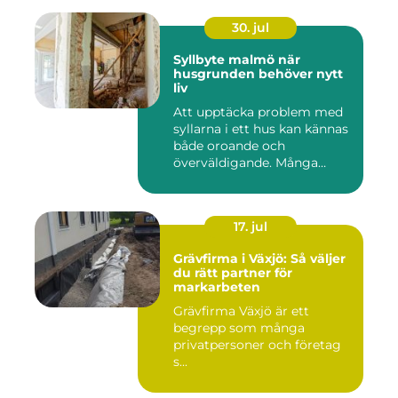
30. jul
Syllbyte malmö när
husgrunden behöver nytt
liv
Att upptäcka problem med
syllarna i ett hus kan kännas
både oroande och
överväldigande. Många
villaä...
17. jul
Grävfirma i Växjö: Så väljer
du rätt partner för
markarbeten
Grävfirma Växjö är ett
begrepp som många
privatpersoner och företag
s...