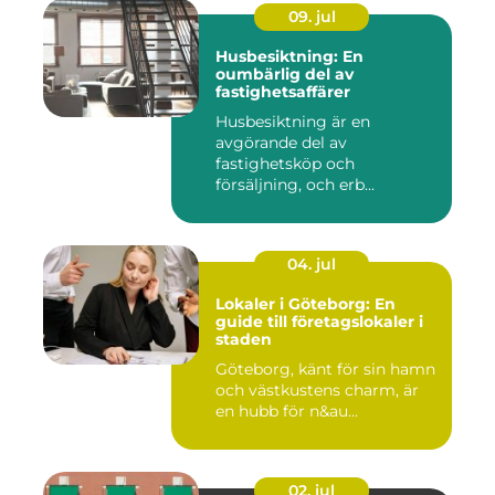
09. jul
Husbesiktning: En
oumbärlig del av
fastighetsaffärer
Husbesiktning är en
avgörande del av
fastighetsköp och
försäljning, och erb...
04. jul
Lokaler i Göteborg: En
guide till företagslokaler i
staden
Göteborg, känt för sin hamn
och västkustens charm, är
en hubb för n&au...
02. jul