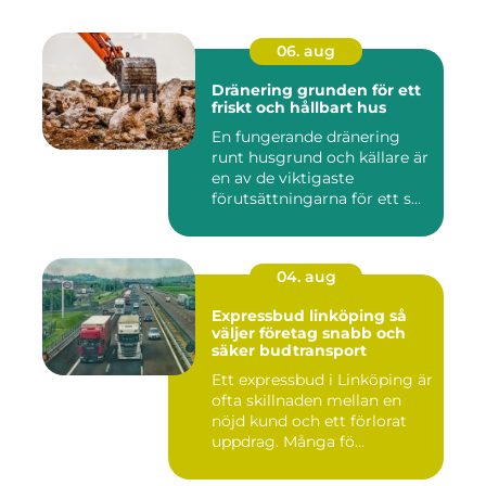
06. aug
Dränering grunden för ett
friskt och hållbart hus
En fungerande dränering
runt husgrund och källare är
en av de viktigaste
förutsättningarna för ett s...
04. aug
Expressbud linköping så
väljer företag snabb och
säker budtransport
Ett expressbud i Linköping är
ofta skillnaden mellan en
nöjd kund och ett förlorat
uppdrag. Många fö...