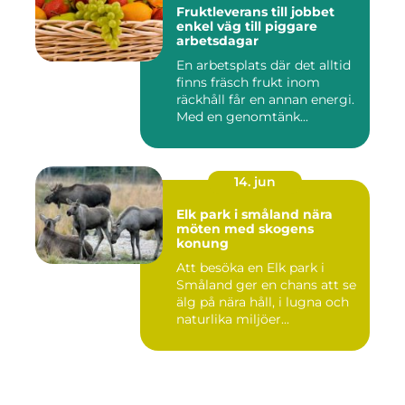
Fruktleverans till jobbet
enkel väg till piggare
arbetsdagar
En arbetsplats där det alltid
finns fräsch frukt inom
räckhåll får en annan energi.
Med en genomtänk...
14. jun
Elk park i småland nära
möten med skogens
konung
Att besöka en Elk park i
Småland ger en chans att se
älg på nära håll, i lugna och
naturlika miljöer...