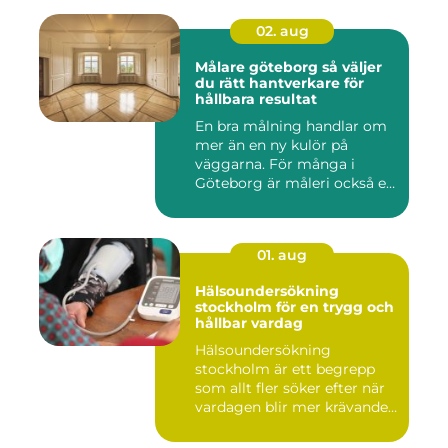
02. aug
Målare göteborg så väljer
du rätt hantverkare för
hållbara resultat
En bra målning handlar om
mer än en ny kulör på
väggarna. För många i
Göteborg är måleri också ett
s...
01. aug
Hälsoundersökning
stockholm för en trygg och
hållbar vardag
Hälsoundersökning
stockholm är ett begrepp
som allt fler söker efter när
vardagen blir mer krävande
...