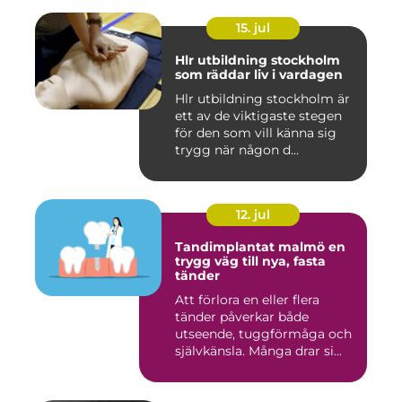
15. jul
Hlr utbildning stockholm
som räddar liv i vardagen
Hlr utbildning stockholm är
ett av de viktigaste stegen
för den som vill känna sig
trygg när någon d...
12. jul
Tandimplantat malmö en
trygg väg till nya, fasta
tänder
Att förlora en eller flera
tänder påverkar både
utseende, tuggförmåga och
självkänsla. Många drar si...