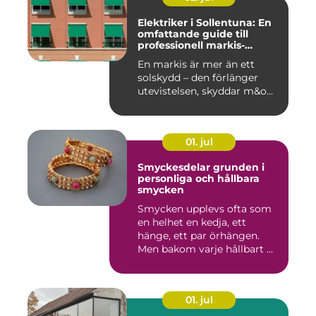
Elektriker i Sollentuna: En
omfattande guide till
professionell markis-
installation
En markis är mer än ett
solskydd – den förlänger
utevistelsen, skyddar m&o...
01. jul
Smyckesdelar grunden i
personliga och hållbara
smycken
Smycken upplevs ofta som
en helhet en kedja, ett
hänge, ett par örhängen.
Men bakom varje hållbart ...
01. jul