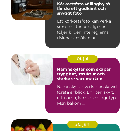
Körkortsfoto vällingby så
får du ett godkänt och
snyggt foto
Ett körkortsfoto kan verka
som en liten detalj, men
följer bilden inte reglerna
riskerar ansökan att...
01. jul
Namnskyltar som skapar
trygghet, struktur och
starkare varumärken
Namnskyltar verkar enkla vid
första anblick. En liten skylt,
ett namn, kanske en logotyp.
Men bakom ...
30. jun