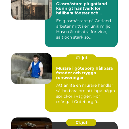
Glasmästare på gotland
kunnigt hantverk för
hållbara fönster och
glaslösningar
En glasmästare på Gotland
arbetar mitt i en unik miljö.
Husen är utsatta för vind,
salt och stark so...
01. jul
Murare i göteborg hållbara
fasader och trygga
renoveringar
Att anlita en murare handlar
sällan bara om att laga några
sprickor i väggen. För
många i Göteborg ä...
01. jul