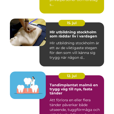
s...
15. jul
Hlr utbildning stockholm
som räddar liv i vardagen
Hlr utbildning stockholm är
ett av de viktigaste stegen
för den som vill känna sig
trygg när någon d...
12. jul
Tandimplantat malmö en
trygg väg till nya, fasta
tänder
Att förlora en eller flera
tänder påverkar både
utseende, tuggförmåga och