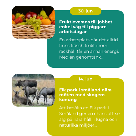
30. jun
Fruktleverans till jobbet
enkel väg till piggare
arbetsdagar
En arbetsplats där det alltid
finns fräsch frukt inom
räckhåll får en annan energi.
Med en genomtänk...
14. jun
Elk park i småland nära
möten med skogens
konung
Att besöka en Elk park i
Småland ger en chans att se
älg på nära håll, i lugna och
naturlika miljöer...