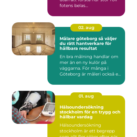
fotens belas...
02. aug
Målare göteborg så väljer
du rätt hantverkare för
hållbara resultat
En bra målning handlar om
mer än en ny kulör på
väggarna. För många i
Göteborg är måleri också ett
s...
01. aug
Hälsoundersökning
stockholm för en trygg och
hållbar vardag
Hälsoundersökning
stockholm är ett begrepp
som allt fler söker efter när