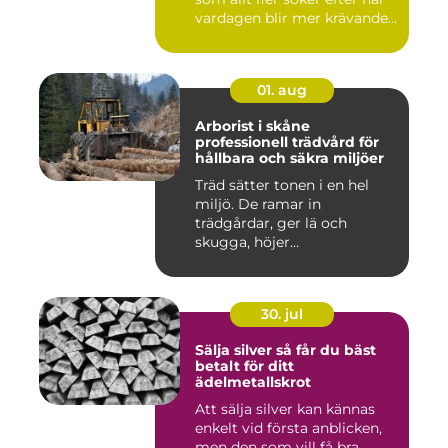
vardagen blir mer krävande
...
01. aug
Arborist i skåne
professionell trädvård för
hållbara och säkra miljöer
Träd sätter tonen i en hel
miljö. De ramar in
trädgårdar, ger lä och
skugga, höjer
fastighetsvärdet ...
30. jul
Sälja silver så får du bäst
betalt för ditt
ädelmetallskrot
Att sälja silver kan kännas
enkelt vid första anblicken,
men den som vill få bra