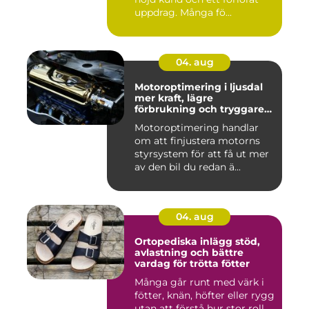
uppdrag. Många fö...
04. aug
Motoroptimering i ljusdal
mer kraft, lägre
förbrukning och tryggare
körning
Motoroptimering handlar
om att finjustera motorns
styrsystem för att få ut mer
av den bil du redan ä...
04. aug
Ortopediska inlägg stöd,
avlastning och bättre
vardag för trötta fötter
Många går runt med värk i
fötter, knän, höfter eller rygg
utan att förstå hur stor roll