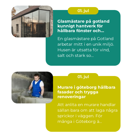
01. jul
Glasmästare på gotland
kunnigt hantverk för
hållbara fönster och
glaslösningar
En glasmästare på Gotland
arbetar mitt i en unik miljö.
Husen är utsatta för vind,
salt och stark so...
01. jul
Murare i göteborg hållbara
fasader och trygga
renoveringar
Att anlita en murare handlar
sällan bara om att laga några
sprickor i väggen. För
många i Göteborg ä...