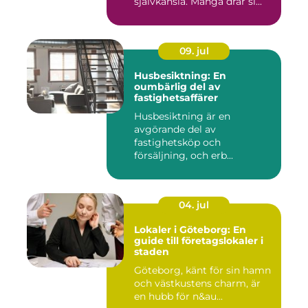
självkänsla. Många drar si...
09. jul
Husbesiktning: En
oumbärlig del av
fastighetsaffärer
Husbesiktning är en
avgörande del av
fastighetsköp och
försäljning, och erb...
04. jul
Lokaler i Göteborg: En
guide till företagslokaler i
staden
Göteborg, känt för sin hamn
och västkustens charm, är
en hubb för n&au...