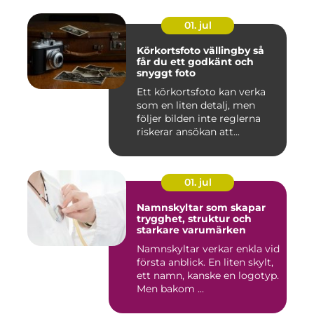
01. jul
Körkortsfoto vällingby så
får du ett godkänt och
snyggt foto
Ett körkortsfoto kan verka
som en liten detalj, men
följer bilden inte reglerna
riskerar ansökan att...
01. jul
Namnskyltar som skapar
trygghet, struktur och
starkare varumärken
Namnskyltar verkar enkla vid
första anblick. En liten skylt,
ett namn, kanske en logotyp.
Men bakom ...