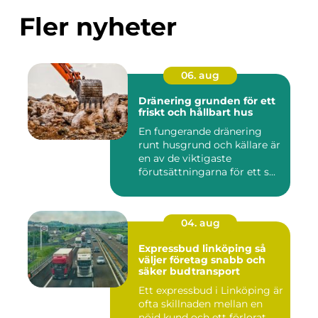
Fler nyheter
06. aug
Dränering grunden för ett
friskt och hållbart hus
En fungerande dränering
runt husgrund och källare är
en av de viktigaste
förutsättningarna för ett s...
04. aug
Expressbud linköping så
väljer företag snabb och
säker budtransport
Ett expressbud i Linköping är
ofta skillnaden mellan en
nöjd kund och ett förlorat