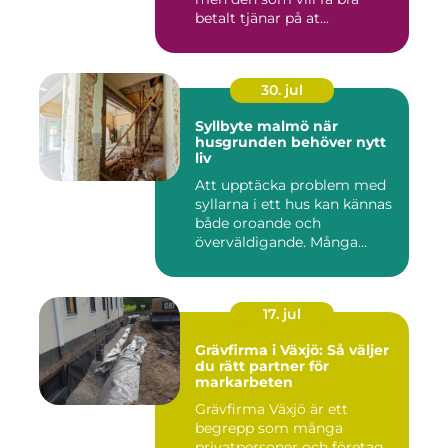
betalt tjänar på at...
30. jul
Syllbyte malmö när
husgrunden behöver nytt
liv
Att upptäcka problem med
syllarna i ett hus kan kännas
både oroande och
överväldigande. Många
villaä...
17. jul
Grävfirma i Växjö: Så väljer
du rätt partner för
markarbeten
Grävfirma Växjö är ett
begrepp som många
privatpersoner och företag