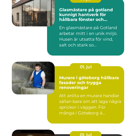
Glasmästare på gotland
kunnigt hantverk för
hållbara fönster och
glaslösningar
En glasmästare på Gotland
arbetar mitt i en unik miljö.
Husen är utsatta för vind,
salt och stark so...
01. jul
Murare i göteborg hållbara
fasader och trygga
renoveringar
Att anlita en murare handlar
sällan bara om att laga några
sprickor i väggen. För
många i Göteborg ä...
01. jul