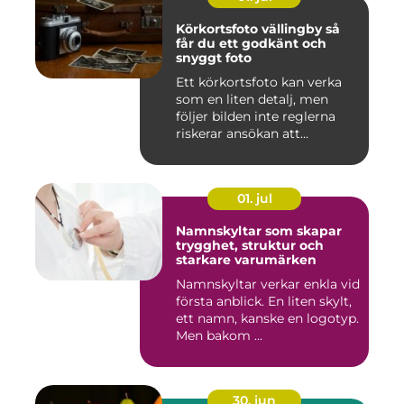
Körkortsfoto vällingby så
får du ett godkänt och
snyggt foto
Ett körkortsfoto kan verka
som en liten detalj, men
följer bilden inte reglerna
riskerar ansökan att...
01. jul
Namnskyltar som skapar
trygghet, struktur och
starkare varumärken
Namnskyltar verkar enkla vid
första anblick. En liten skylt,
ett namn, kanske en logotyp.
Men bakom ...
30. jun