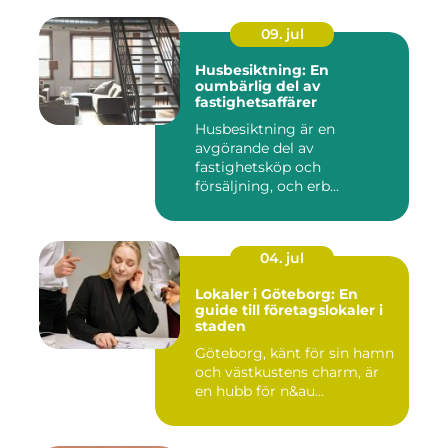
09. jul
Husbesiktning: En
oumbärlig del av
fastighetsaffärer
Husbesiktning är en
avgörande del av
fastighetsköp och
försäljning, och erb...
04. jul
Lokaler i Göteborg: En
guide till företagslokaler i
staden
Göteborg, känt för sin hamn
och västkustens charm, är
en hubb för n&au...