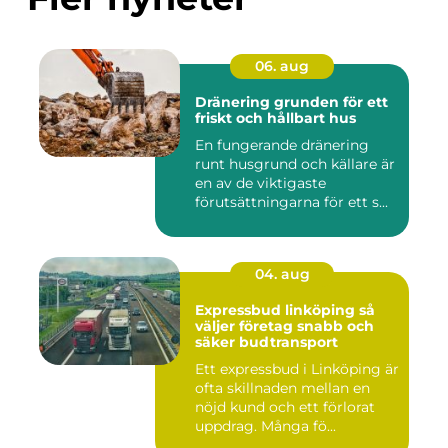
06. aug
Dränering grunden för ett
friskt och hållbart hus
En fungerande dränering
runt husgrund och källare är
en av de viktigaste
förutsättningarna för ett s...
04. aug
Expressbud linköping så
väljer företag snabb och
säker budtransport
Ett expressbud i Linköping är
ofta skillnaden mellan en
nöjd kund och ett förlorat
uppdrag. Många fö...