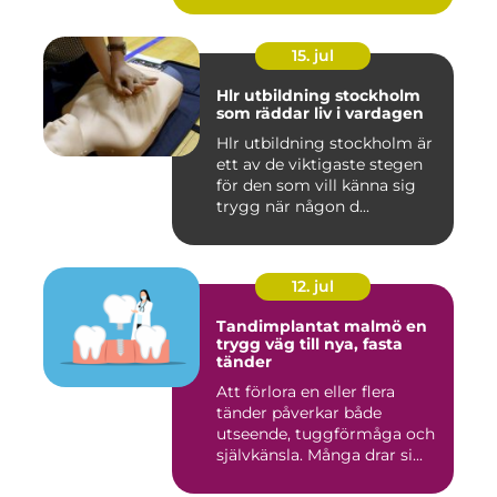
15. jul
Hlr utbildning stockholm
som räddar liv i vardagen
Hlr utbildning stockholm är
ett av de viktigaste stegen
för den som vill känna sig
trygg när någon d...
12. jul
Tandimplantat malmö en
trygg väg till nya, fasta
tänder
Att förlora en eller flera
tänder påverkar både
utseende, tuggförmåga och
självkänsla. Många drar si...