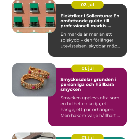
02. jul
Elektriker i Sollentuna: En
omfattande guide till
professionell markis-
installation
En markis är mer än ett
solskydd – den förlänger
utevistelsen, skyddar m&o...
01. jul
Smyckesdelar grunden i
personliga och hållbara
smycken
Smycken upplevs ofta som
en helhet en kedja, ett
hänge, ett par örhängen.
Men bakom varje hållbart ...
01. jul