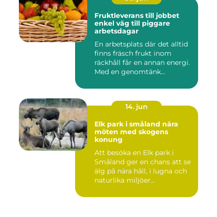
Fruktleverans till jobbet
enkel väg till piggare
arbetsdagar
En arbetsplats där det alltid
finns fräsch frukt inom
räckhåll får en annan energi.
Med en genomtänk...
14. jun
Elk park i småland nära
möten med skogens
konung
Att besöka en Elk park i
Småland ger en chans att se
älg på nära håll, i lugna och
naturlika miljöer...