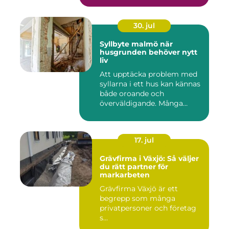
30. jul
Syllbyte malmö när
husgrunden behöver nytt
liv
Att upptäcka problem med
syllarna i ett hus kan kännas
både oroande och
överväldigande. Många
villaä...
17. jul
Grävfirma i Växjö: Så väljer
du rätt partner för
markarbeten
Grävfirma Växjö är ett
begrepp som många
privatpersoner och företag
s...