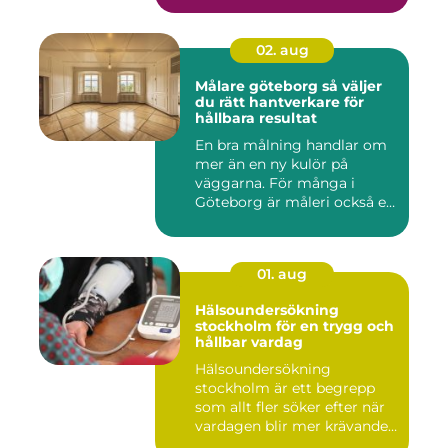
02. aug
Målare göteborg så väljer
du rätt hantverkare för
hållbara resultat
En bra målning handlar om
mer än en ny kulör på
väggarna. För många i
Göteborg är måleri också ett
s...
01. aug
Hälsoundersökning
stockholm för en trygg och
hållbar vardag
Hälsoundersökning
stockholm är ett begrepp
som allt fler söker efter när
vardagen blir mer krävande
...