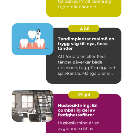
för den som vill känna sig
trygg när någon d...
12. jul
Tandimplantat malmö en
trygg väg till nya, fasta
tänder
Att förlora en eller flera
tänder påverkar både
utseende, tuggförmåga och
självkänsla. Många drar si...
09. jul
Husbesiktning: En
oumbärlig del av
fastighetsaffärer
Husbesiktning är en
avgörande del av