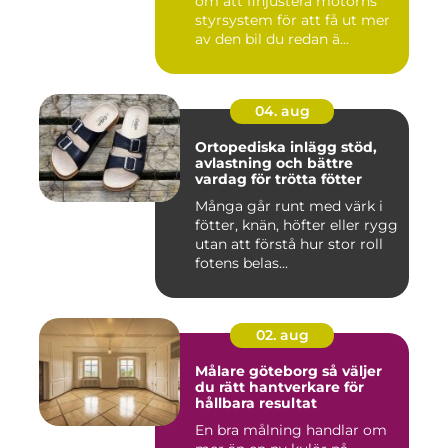
om att finjustera motorns
styrsystem för att få ut mer
av den bil du redan ä...
04. aug
Ortopediska inlägg stöd,
avlastning och bättre
vardag för trötta fötter
Många går runt med värk i
fötter, knän, höfter eller rygg
utan att förstå hur stor roll
fotens belas...
02. aug
Målare göteborg så väljer
du rätt hantverkare för
hållbara resultat
En bra målning handlar om