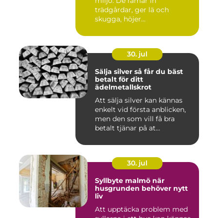
miljö. De ramar in
trädgårdar, ger lä och
skugga, höjer
fastighetsvärdet ...
30. jul
Sälja silver så får du bäst
betalt för ditt
ädelmetallskrot
Att sälja silver kan kännas
enkelt vid första anblicken,
men den som vill få bra
betalt tjänar på at...
30. jul
Syllbyte malmö när
husgrunden behöver nytt
liv
Att upptäcka problem med