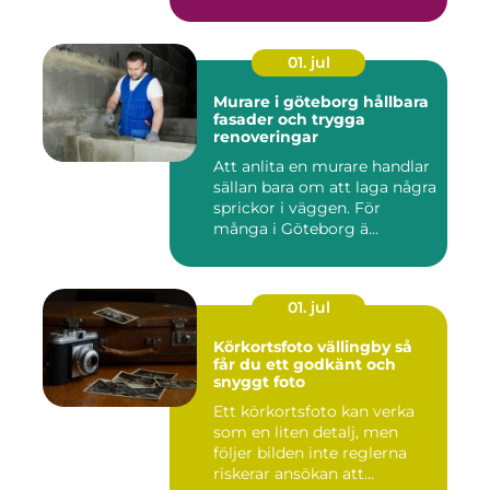
01. jul
Murare i göteborg hållbara
fasader och trygga
renoveringar
Att anlita en murare handlar
sällan bara om att laga några
sprickor i väggen. För
många i Göteborg ä...
01. jul
Körkortsfoto vällingby så
får du ett godkänt och
snyggt foto
Ett körkortsfoto kan verka
som en liten detalj, men
följer bilden inte reglerna
riskerar ansökan att...