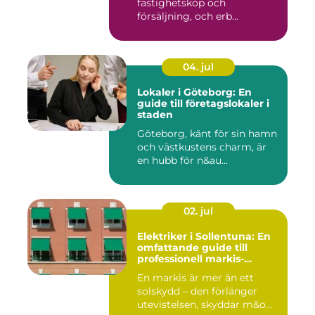
fastighetsköp och
försäljning, och erb...
04. jul
Lokaler i Göteborg: En
guide till företagslokaler i
staden
Göteborg, känt för sin hamn
och västkustens charm, är
en hubb för n&au...
02. jul
Elektriker i Sollentuna: En
omfattande guide till
professionell markis-
installation
En markis är mer än ett
solskydd – den förlänger
utevistelsen, skyddar m&o...