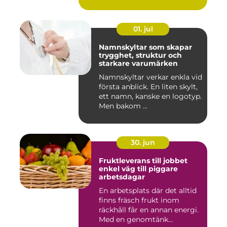
01. jul
Namnskyltar som skapar
trygghet, struktur och
starkare varumärken
Namnskyltar verkar enkla vid
första anblick. En liten skylt,
ett namn, kanske en logotyp.
Men bakom ...
30. jun
Fruktleverans till jobbet
enkel väg till piggare
arbetsdagar
En arbetsplats där det alltid
finns fräsch frukt inom
räckhåll får en annan energi.
Med en genomtänk...