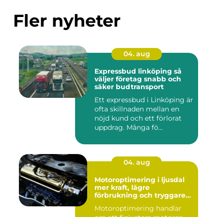
Fler nyheter
04. aug
Expressbud linköping så
väljer företag snabb och
säker budtransport
Ett expressbud i Linköping är
ofta skillnaden mellan en
nöjd kund och ett förlorat
uppdrag. Många fö...
04. aug
Motoroptimering i ljusdal
mer kraft, lägre
förbrukning och tryggare
körning
Motoroptimering handlar