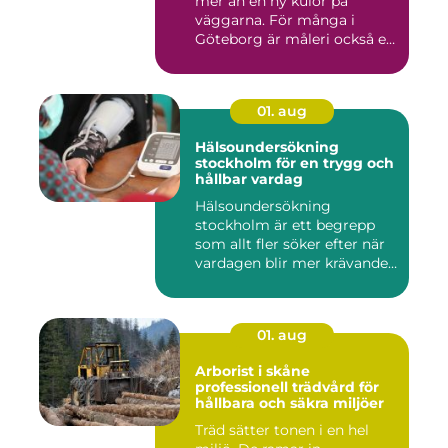
mer än en ny kulör på
väggarna. För många i
Göteborg är måleri också ett
s...
01. aug
Hälsoundersökning
stockholm för en trygg och
hållbar vardag
Hälsoundersökning
stockholm är ett begrepp
som allt fler söker efter när
vardagen blir mer krävande
...
01. aug
Arborist i skåne
professionell trädvård för
hållbara och säkra miljöer
Träd sätter tonen i en hel