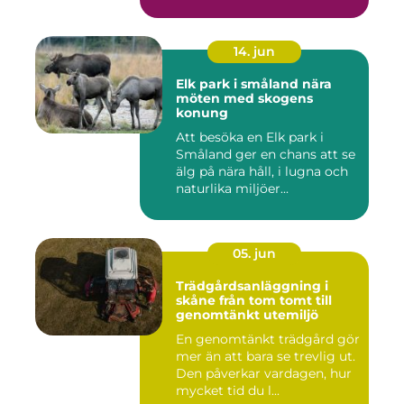
14. jun
Elk park i småland nära
möten med skogens
konung
Att besöka en Elk park i
Småland ger en chans att se
älg på nära håll, i lugna och
naturlika miljöer...
05. jun
Trädgårdsanläggning i
skåne från tom tomt till
genomtänkt utemiljö
En genomtänkt trädgård gör
mer än att bara se trevlig ut.
Den påverkar vardagen, hur
mycket tid du l...