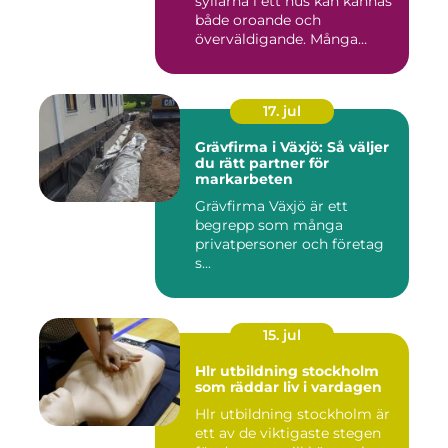
syllarna i ett hus kan kännas
både oroande och
överväldigande. Många
villaä...
17. jul
Grävfirma i Växjö: Så väljer
du rätt partner för
markarbeten
Grävfirma Växjö är ett
begrepp som många
privatpersoner och företag
s...
15. jul
Hlr utbildning stockholm
som räddar liv i vardagen
Hlr utbildning stockholm är
ett av de viktigaste stegen