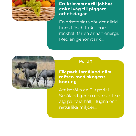
Fruktleverans till jobbet
enkel väg till piggare
arbetsdagar
En arbetsplats där det alltid
finns fräsch frukt inom
räckhåll får en annan energi.
Med en genomtänk...
14. jun
Elk park i småland nära
möten med skogens
konung
Att besöka en Elk park i
Småland ger en chans att se
älg på nära håll, i lugna och
naturlika miljöer...