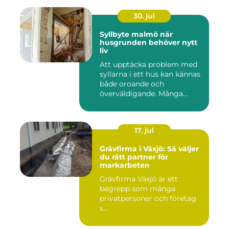
30. jul
Syllbyte malmö när
husgrunden behöver nytt
liv
Att upptäcka problem med
syllarna i ett hus kan kännas
både oroande och
överväldigande. Många
villaä...
17. jul
Grävfirma i Växjö: Så väljer
du rätt partner för
markarbeten
Grävfirma Växjö är ett
begrepp som många
privatpersoner och företag
s...