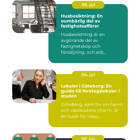
09. jul
Husbesiktning: En
oumbärlig del av
fastighetsaffärer
Husbesiktning är en
avgörande del av
fastighetsköp och
försäljning, och erb...
04. jul
Lokaler i Göteborg: En
guide till företagslokaler i
staden
Göteborg, känt för sin hamn
och västkustens charm, är
en hubb för n&au...
02. jul