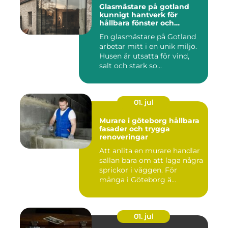
Glasmästare på gotland
kunnigt hantverk för
hållbara fönster och
glaslösningar
En glasmästare på Gotland
arbetar mitt i en unik miljö.
Husen är utsatta för vind,
salt och stark so...
01. jul
Murare i göteborg hållbara
fasader och trygga
renoveringar
Att anlita en murare handlar
sällan bara om att laga några
sprickor i väggen. För
många i Göteborg ä...
01. jul