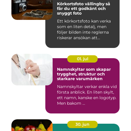
Körkortsfoto vällingby så
får du ett godkänt och
snyggt foto
Ett körkortsfoto kan verka
som en liten detalj, men
följer bilden inte reglerna
riskerar ansökan att...
01. jul
Namnskyltar som skapar
trygghet, struktur och
starkare varumärken
Namnskyltar verkar enkla vid
första anblick. En liten skylt,
ett namn, kanske en logotyp.
Men bakom ...
30. jun