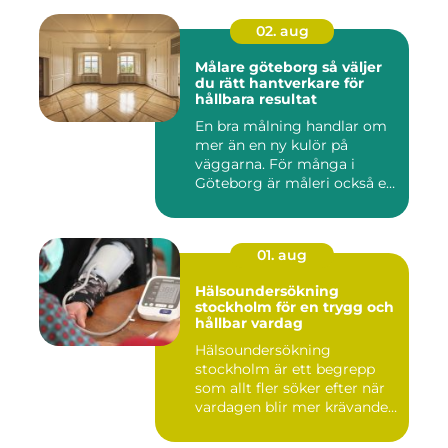
02. aug
Målare göteborg så väljer
du rätt hantverkare för
hållbara resultat
En bra målning handlar om
mer än en ny kulör på
väggarna. För många i
Göteborg är måleri också ett
s...
01. aug
Hälsoundersökning
stockholm för en trygg och
hållbar vardag
Hälsoundersökning
stockholm är ett begrepp
som allt fler söker efter när
vardagen blir mer krävande
...