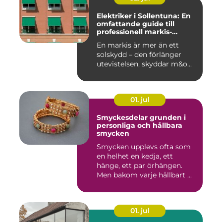
Elektriker i Sollentuna: En
omfattande guide till
professionell markis-
installation
En markis är mer än ett
solskydd – den förlänger
utevistelsen, skyddar m&o...
01. jul
Smyckesdelar grunden i
personliga och hållbara
smycken
Smycken upplevs ofta som
en helhet en kedja, ett
hänge, ett par örhängen.
Men bakom varje hållbart ...
01. jul