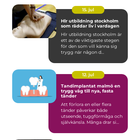
15. jul
Hlr utbildning stockholm
som räddar liv i vardagen
Hlr utbildning stockholm är
ett av de viktigaste stegen
för den som vill känna sig
trygg när någon d...
12. jul
Tandimplantat malmö en
trygg väg till nya, fasta
tänder
Att förlora en eller flera
tänder påverkar både
utseende, tuggförmåga och
självkänsla. Många drar si...