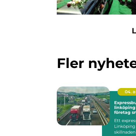
L
Fler nyhet
04. 
Expressb
linköping så välje
företag s
säker bud
Ett expres
Linköping 
skillnaden