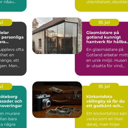
r n&au...
utevistelsen, skyddar
m&o...
ul
01. jul
elar
Glasmästare på
 personliga
gotland kunnigt
ara
hantverk för hållba
fönster och
pplevs ofta
En glasmästare på
glaslösningar
et en
Gotland arbetar mitt
 hänge, ett
en unik miljö. Husen
gen. Men
är utsatta för vind,
je hållbart
salt och stark so...
ul
01. jul
göteborg
Körkortsfoto
fasader och
vällingby så får du
noveringar
ett godkänt och
snyggt foto
 en murare
Ett körkortsfoto kan
llan bara
verka som en liten
ga några
detalj, men följer