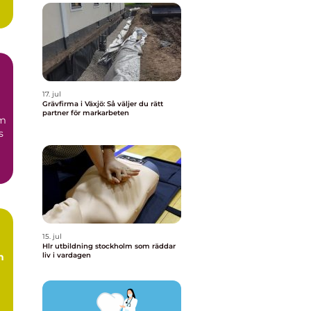
17. jul
Grävfirma i Växjö: Så väljer du rätt
partner för markarbeten
em
s
15. jul
Hlr utbildning stockholm som räddar
n
liv i vardagen