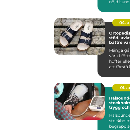
nöjd kund
förlorat u
Många fö..
04. 
Ortopedis
stöd, avl
bättre va
trötta föt
Många gå
värk i fött
höfter ell
att förstå 
fotens bela
01. 
Hälsound
stockholm
trygg och
vardag
Hälsounde
stockholm
begrepp so