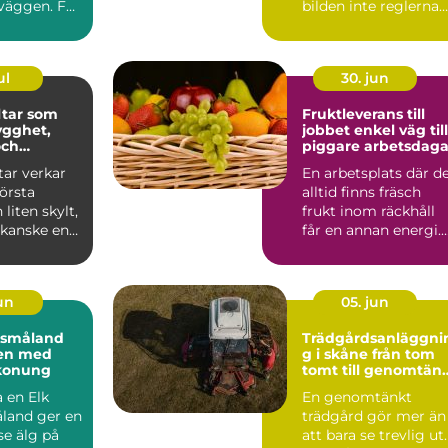
 väggen. För
bilden inte reglerna
teborg ä...
riskerar ansökan att..
ul
30. jun
tar som
Fruktleverans till
ygghet,
jobbet enkel väg till
och
piggare arbetsdaga
ar verkar
En arbetsplats där d
ken
första
alltid finns fräsch
 liten skylt,
frukt inom räckhåll
 kanske en
får en annan energi.
 Men bakom
Med en genomtänk...
jun
05. jun
i småland
Trädgårdsanläggni
en med
g i skåne från tom
konung
tomt till genomtän
utemiljö
 en Elk
En genomtänkt
åland ger en
trädgård gör mer än
se älg på
att bara se trevlig ut.