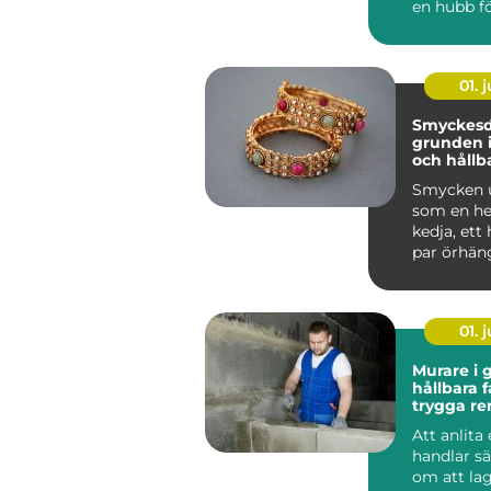
en hubb fö
01. j
Smyckesd
grunden i
och hållb
smycken
Smycken u
som en helh
kedja, ett
par örhän
bakom var
...
01. j
Murare i 
hållbara 
trygga re
Att anlita
handlar sä
om att la