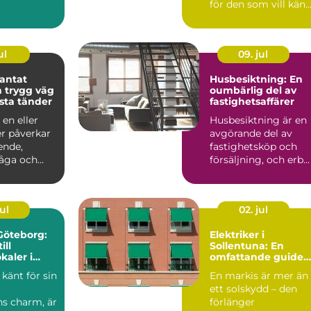
för den som vill kän
sig trygg när någon
d...
ul
09. jul
antat
Husbesiktning: En
oumbärlig del av
fasta tänder
fastighetsaffärer
 en eller
Husbesiktning är en
er påverkar
avgörande del av
ende,
fastighetsköp och
åga och
försäljning, och erb...
la. Många
ul
02. jul
 Göteborg:
Elektriker i
ill
Sollentuna: En
kaler i
omfattande guide
till professionell
känt för sin
En markis är mer än
markis-installation
ett solskydd – den
ns charm, är
förlänger