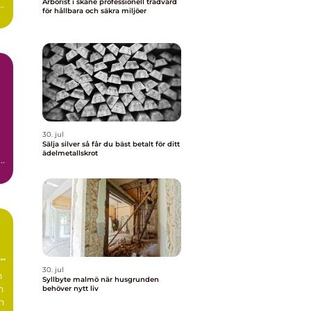
Arborist i skåne professionell trädvård
för hållbara och säkra miljöer
30. jul
Sälja silver så får du bäst betalt för ditt
ädelmetallskrot
a
a
30. jul
n
Syllbyte malmö när husgrunden
n
behöver nytt liv
h