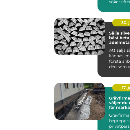
söker efte
vardagen 
krävande ..
30. j
Sälja silver så får
bäst betal
ädelmetal
Att sälja s
kännas enk
första anb
den som vi
betalt tjän
17. j
Grävfirma 
väljer du 
för mark
Grävfirma 
begrepp 
privatper