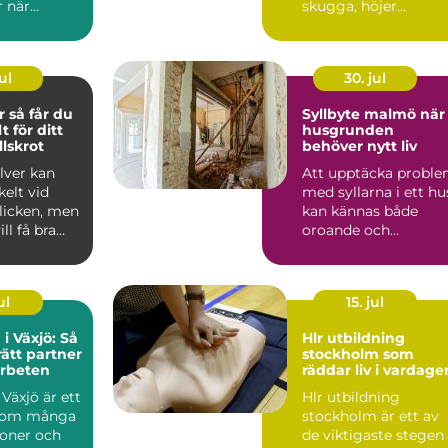
r när
skugga, höjer
blir mer
fastighetsvärdet ...
.
ul
30. jul
 du
Syllbyte malmö när
t för ditt
husgrunden
lskrot
behöver nytt liv
ilver kan
Att upptäcka probl
elt vid
med syllarna i ett hu
licken, men
kan kännas både
ll få bra
oroande och
ar på at...
överväldigande.
Många villaä...
ul
15. jul
i Växjö: Så
Hlr utbildning
rätt partner
stockholm som
arbeten
räddar liv i vardage
Växjö är ett
Hlr utbildning
som många
stockholm är ett av
soner och
de viktigaste stegen