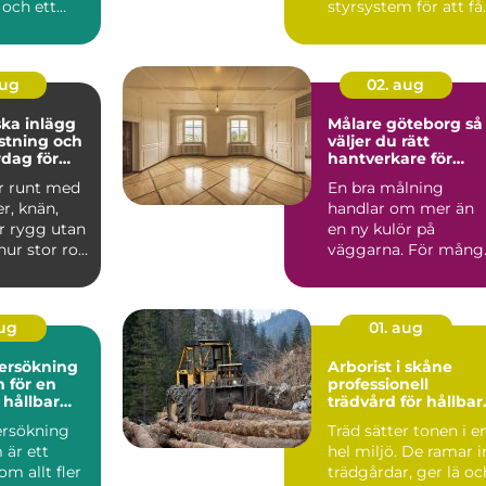
 och ett
styrsystem för att få
ppdrag.
ut mer av den bil du
.
redan ä...
aug
02. aug
ka inlägg
Målare göteborg så
astning och
väljer du rätt
rdag för
hantverkare för
ter
hållbara resultat
r runt med
En bra målning
er, knän,
handlar om mer än
er rygg utan
en ny kulör på
hur stor roll
väggarna. För mång
s...
i Göteborg är måleri
också ett s...
aug
01. aug
ersökning
Arborist i skåne
 för en
professionell
 hållbar
trädvård för hållbar
och säkra miljöer
rsökning
Träd sätter tonen i e
 är ett
hel miljö. De ramar i
m allt fler
trädgårdar, ger lä oc