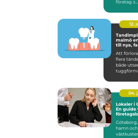
företag s...
12. j
Tandimpl
malmö en trygg väg
till nya, 
Att förlora
flera tänd
både utse
tuggförm
självkäns
drar si...
04. j
Lokaler i
En guide t
företagslo
staden
Göteborg, 
hamn och
västkuste