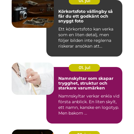
01. jul
Körkortsfoto vällingby så
får du ett godkänt och
snyggt foto
Ett körkortsfoto kan verka
som en liten detalj, men
följer bilden inte reglerna
riskerar ansökan att...
01. jul
Namnskyltar som skapar
trygghet, struktur och
starkare varumärken
Namnskyltar verkar enkla vid
första anblick. En liten skylt,
ett namn, kanske en logotyp.
Men bakom ...