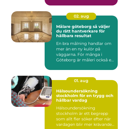
02. aug
Målare göteborg så väljer
du rätt hantverkare för
hållbara resultat
En bra målning handlar om
mer än en ny kulör på
väggarna. För många i
Göteborg är måleri också ett
s...
01. aug
Hälsoundersökning
stockholm för en trygg och
hållbar vardag
Hälsoundersökning
stockholm är ett begrepp
som allt fler söker efter när
vardagen blir mer krävande