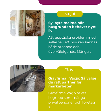
30. jul
Syllbyte malmö när
husgrunden behöver nytt
liv
Att upptäcka problem med
syllarna i ett hus kan kännas
både oroande och
överväldigande. Många
villaä...
17. jul
Grävfirma i Växjö: Så väljer
du rätt partner för
markarbeten
Grävfirma Växjö är ett
begrepp som många
privatpersoner och företag
s...