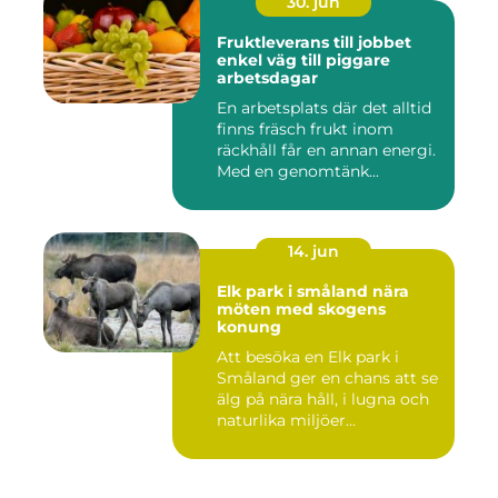
30. jun
Fruktleverans till jobbet
enkel väg till piggare
arbetsdagar
En arbetsplats där det alltid
finns fräsch frukt inom
räckhåll får en annan energi.
Med en genomtänk...
14. jun
Elk park i småland nära
möten med skogens
konung
Att besöka en Elk park i
Småland ger en chans att se
älg på nära håll, i lugna och
naturlika miljöer...