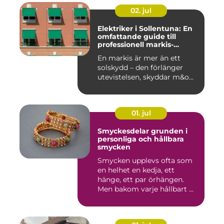
02. jul
Elektriker i Sollentuna: En
omfattande guide till
professionell markis-
installation
En markis är mer än ett
solskydd – den förlänger
utevistelsen, skyddar m&o...
01. jul
Smyckesdelar grunden i
personliga och hållbara
smycken
Smycken upplevs ofta som
en helhet en kedja, ett
hänge, ett par örhängen.
Men bakom varje hållbart ...