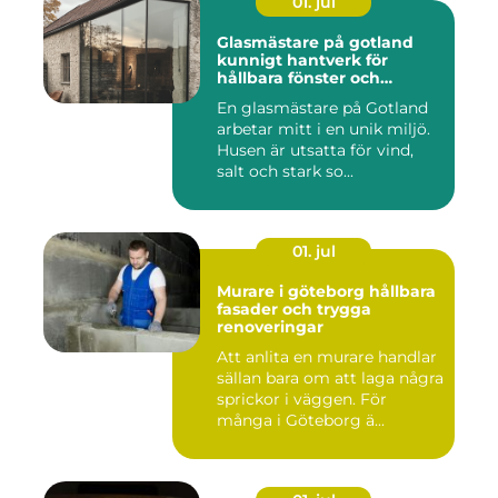
01. jul
Glasmästare på gotland
kunnigt hantverk för
hållbara fönster och
glaslösningar
En glasmästare på Gotland
arbetar mitt i en unik miljö.
Husen är utsatta för vind,
salt och stark so...
01. jul
Murare i göteborg hållbara
fasader och trygga
renoveringar
Att anlita en murare handlar
sällan bara om att laga några
sprickor i väggen. För
många i Göteborg ä...