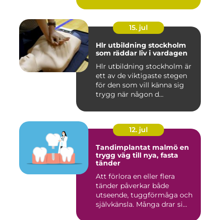
15. jul
Hlr utbildning stockholm
som räddar liv i vardagen
Hlr utbildning stockholm är
ett av de viktigaste stegen
för den som vill känna sig
trygg när någon d...
12. jul
Tandimplantat malmö en
trygg väg till nya, fasta
tänder
Att förlora en eller flera
tänder påverkar både
utseende, tuggförmåga och
självkänsla. Många drar si...