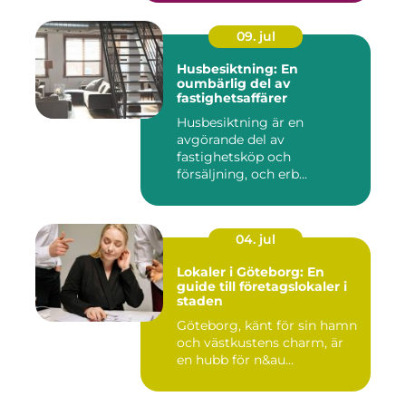
09. jul
Husbesiktning: En
oumbärlig del av
fastighetsaffärer
Husbesiktning är en
avgörande del av
fastighetsköp och
försäljning, och erb...
04. jul
Lokaler i Göteborg: En
guide till företagslokaler i
staden
Göteborg, känt för sin hamn
och västkustens charm, är
en hubb för n&au...