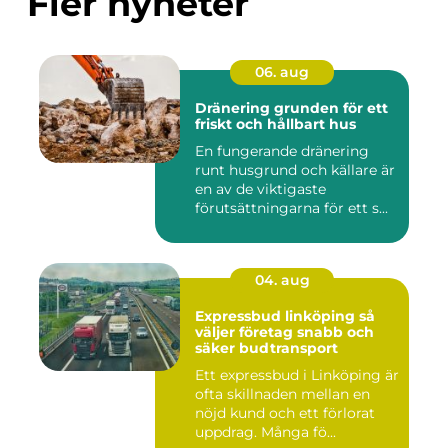
Fler nyheter
06. aug
Dränering grunden för ett
friskt och hållbart hus
En fungerande dränering
runt husgrund och källare är
en av de viktigaste
förutsättningarna för ett s...
04. aug
Expressbud linköping så
väljer företag snabb och
säker budtransport
Ett expressbud i Linköping är
ofta skillnaden mellan en
nöjd kund och ett förlorat
uppdrag. Många fö...