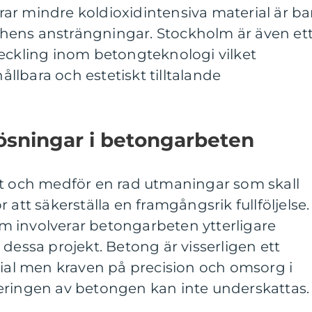
ar mindre koldioxidintensiva material är ba
hens ansträngningar. Stockholm är även et
veckling inom betongteknologi vilket
hållbara och estetiskt tilltalande
ösningar i betongarbeten
kt och medför en rad utmaningar som skall
 att säkerställa en framgångsrik fullföljelse.
 involverar betongarbeten ytterligare
 dessa projekt. Betong är visserligen ett
rial men kraven på precision och omsorg i
eringen av betongen kan inte underskattas.