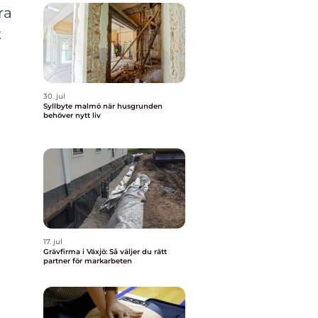
ra
t
30. jul
Syllbyte malmö när husgrunden
behöver nytt liv
17. jul
Grävfirma i Växjö: Så väljer du rätt
partner för markarbeten