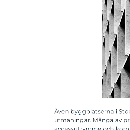
Även byggplatserna i Sto
utmaningar. Många av pr
accessutrymme och kompl