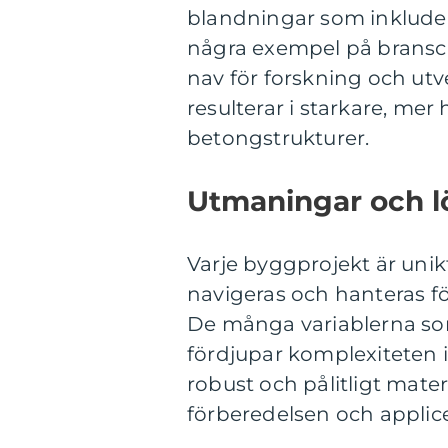
blandningar som inkluder
några exempel på bransc
nav för forskning och ut
resulterar i starkare, mer 
betongstrukturer.
Utmaningar och l
Varje byggprojekt är uni
navigeras och hanteras för
De många variablerna som
fördjupar komplexiteten i
robust och pålitligt mate
förberedelsen och applic