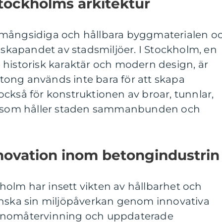
Stockholms arkitektur
 mångsidiga och hållbara byggmaterialen o
i skapandet av stadsmiljöer. I Stockholm, en
 historisk karaktär och modern design, är
ong används inte bara för att skapa
ckså för konstruktionen av broar, tunnlar,
em som håller staden sammanbunden och
novation inom betongindustrin
olm har insett vikten av hållbarhet och
inska sin miljöpåverkan genom innovativa
enomåtervinning och uppdaterade