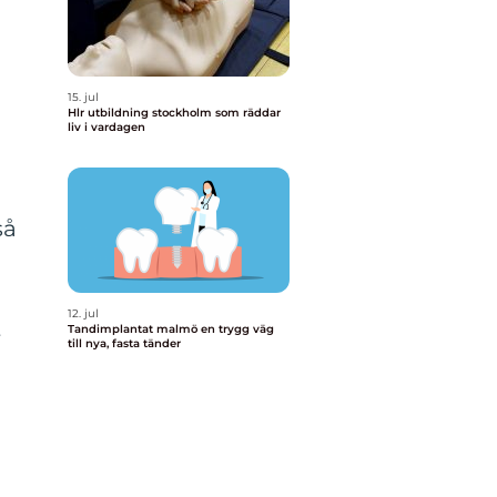
15. jul
Hlr utbildning stockholm som räddar
liv i vardagen
så
12. jul
t
Tandimplantat malmö en trygg väg
till nya, fasta tänder