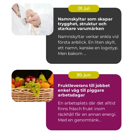
01. jul
Namnskyltar som skapar
trygghet, struktur och
starkare varumärken
Namnskyltar verkar enkla vid
första anblick. En liten skylt,
ett namn, kanske en logotyp.
Men bakom ...
30. jun
Fruktleverans till jobbet
enkel väg till piggare
arbetsdagar
En arbetsplats där det alltid
finns fräsch frukt inom
räckhåll får en annan energi.
Med en genomtänk...