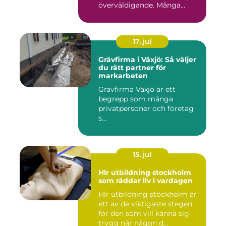
överväldigande. Många
villaä...
17. jul
Grävfirma i Växjö: Så väljer
du rätt partner för
markarbeten
Grävfirma Växjö är ett
begrepp som många
privatpersoner och företag
s...
15. jul
Hlr utbildning stockholm
som räddar liv i vardagen
Hlr utbildning stockholm är
ett av de viktigaste stegen
för den som vill känna sig
trygg när någon d...