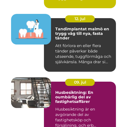
12. jul
Tandimplantat malmö en
trygg väg till nya, fasta
tänder
Att förlora en eller flera
tänder påverkar både
utseende, tuggförmåga och
självkänsla. Många drar si...
09. jul
Husbesiktning: En
oumbärlig del av
fastighetsaffärer
Husbesiktning är en
avgörande del av
fastighetsköp och
försäljning, och erb...