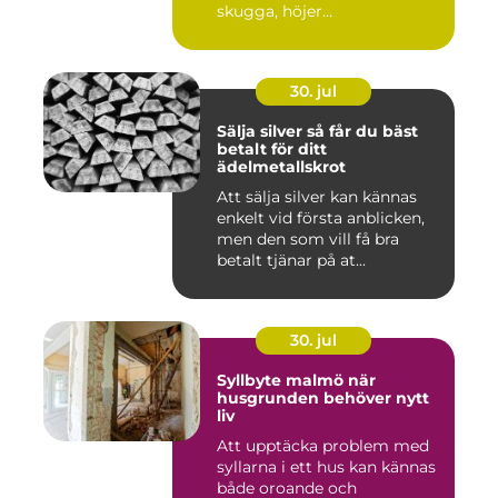
skugga, höjer
fastighetsvärdet ...
30. jul
Sälja silver så får du bäst
betalt för ditt
ädelmetallskrot
Att sälja silver kan kännas
enkelt vid första anblicken,
men den som vill få bra
betalt tjänar på at...
30. jul
Syllbyte malmö när
husgrunden behöver nytt
liv
Att upptäcka problem med
syllarna i ett hus kan kännas
både oroande och