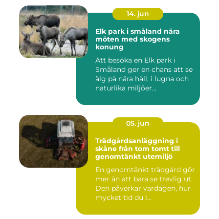
14. jun
Elk park i småland nära
möten med skogens
konung
Att besöka en Elk park i
Småland ger en chans att se
älg på nära håll, i lugna och
naturlika miljöer...
05. jun
Trädgårdsanläggning i
skåne från tom tomt till
genomtänkt utemiljö
En genomtänkt trädgård gör
mer än att bara se trevlig ut.
Den påverkar vardagen, hur
mycket tid du l...