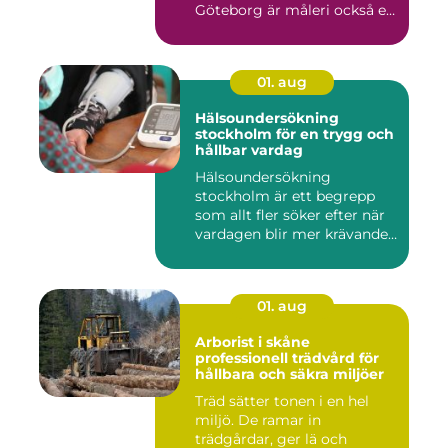
Göteborg är måleri också ett
s...
01. aug
Hälsoundersökning
stockholm för en trygg och
hållbar vardag
Hälsoundersökning
stockholm är ett begrepp
som allt fler söker efter när
vardagen blir mer krävande
...
01. aug
Arborist i skåne
professionell trädvård för
hållbara och säkra miljöer
Träd sätter tonen i en hel
miljö. De ramar in
trädgårdar, ger lä och