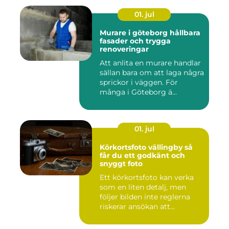
01. jul
Murare i göteborg hållbara
fasader och trygga
renoveringar
Att anlita en murare handlar
sällan bara om att laga några
sprickor i väggen. För
många i Göteborg ä...
01. jul
Körkortsfoto vällingby så
får du ett godkänt och
snyggt foto
Ett körkortsfoto kan verka
som en liten detalj, men
följer bilden inte reglerna
riskerar ansökan att...