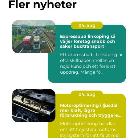
Fler nyheter
04. aug
Expressbud linköping så
väljer företag snabb och
säker budtransport
Ett expressbud i Linköping är
ofta skillnaden mellan en
nöjd kund och ett förlorat
uppdrag. Många fö...
04. aug
Motoroptimering i ljusdal
mer kraft, lägre
förbrukning och tryggare
körning
Motoroptimering handlar
om att finjustera motorns
styrsystem för att få ut mer