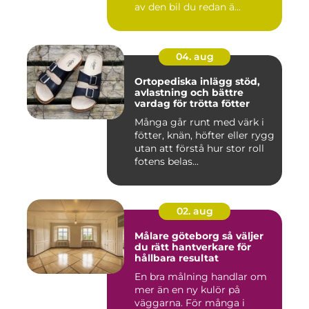
av den bil du redan ä...
04. aug
Ortopediska inlägg stöd,
avlastning och bättre
vardag för trötta fötter
Många går runt med värk i
fötter, knän, höfter eller rygg
utan att förstå hur stor roll
fotens belas...
02. aug
Målare göteborg så väljer
du rätt hantverkare för
hållbara resultat
En bra målning handlar om
mer än en ny kulör på
väggarna. För många i