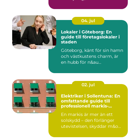
04. jul
Lokaler i Göteborg: En
guide till företagslokaler i
staden
Göteborg, känt för sin hamn
och västkustens charm, är
en hubb för n&au...
02. jul
Elektriker i Sollentuna: En
omfattande guide till
professionell markis-
installation
En markis är mer än ett
solskydd – den förlänger
utevistelsen, skyddar m&o...