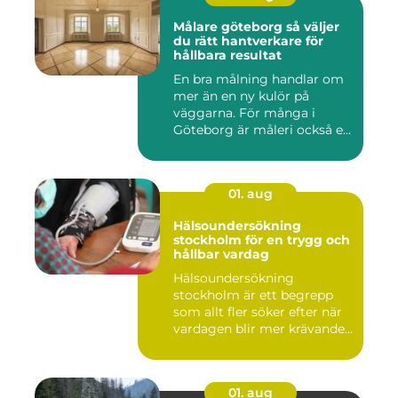
Målare göteborg så väljer
du rätt hantverkare för
hållbara resultat
En bra målning handlar om
mer än en ny kulör på
väggarna. För många i
Göteborg är måleri också ett
s...
01. aug
Hälsoundersökning
stockholm för en trygg och
hållbar vardag
Hälsoundersökning
stockholm är ett begrepp
som allt fler söker efter när
vardagen blir mer krävande
...
01. aug