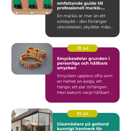
omfattande guide till
professionell markis-
installation
En markis är mer än ett
solskydd – den förlänger
utevistelsen, skyddar m&o...
01. jul
Smyckesdelar grunden i
personliga och hållbara
smycken
Smycken upplevs ofta som
en helhet en kedja, ett
hänge, ett par örhängen.
Men bakom varje hållbart ...
01. jul
Glasmästare på gotland
kunnigt hantverk för