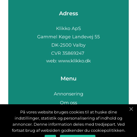
Adress
web:
www.klikko.dk
Menu
Annonsering
Om oss
Cookies
På vores website bruges cookies til at huske dine
indstillinger, statistik og personalisering af indhold og
Kontakta oss
annoncer. Denne information deles med tredjepart. Ved
Sitemap
fortsat brug af websiden godkender du cookiepolitikken.