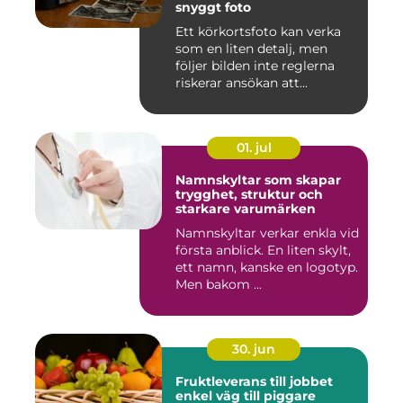
snyggt foto
Ett körkortsfoto kan verka
som en liten detalj, men
följer bilden inte reglerna
riskerar ansökan att...
01. jul
Namnskyltar som skapar
trygghet, struktur och
starkare varumärken
Namnskyltar verkar enkla vid
första anblick. En liten skylt,
ett namn, kanske en logotyp.
Men bakom ...
30. jun
Fruktleverans till jobbet
enkel väg till piggare