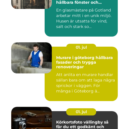
hållbara fönster och
glaslösningar
En glasmästare på Gotland
arbetar mitt i en unik miljö.
Husen är utsatta för vind,
salt och stark so...
01. jul
Murare i göteborg hållbara
fasader och trygga
renoveringar
Att anlita en murare handlar
sällan bara om att laga några
sprickor i väggen. För
många i Göteborg ä...
01. jul
Körkortsfoto vällingby så
får du ett godkänt och