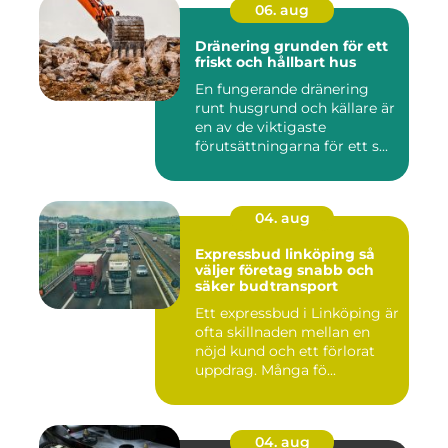
06. aug
Dränering grunden för ett
friskt och hållbart hus
En fungerande dränering
runt husgrund och källare är
en av de viktigaste
förutsättningarna för ett s...
04. aug
Expressbud linköping så
väljer företag snabb och
säker budtransport
Ett expressbud i Linköping är
ofta skillnaden mellan en
nöjd kund och ett förlorat
uppdrag. Många fö...
04. aug