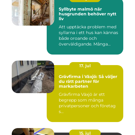
Syllbyte malmö när
husgrunden behöver nytt
liv
Att upptäcka problem med
syllarna i ett hus kan kännas
både oroande och
överväldigande. Många
villaä...
17. jul
Grävfirma i Växjö: Så väljer
du rätt partner för
markarbeten
Grävfirma Växjö är ett
begrepp som många
privatpersoner och företag
s...
15. jul