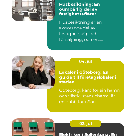
Husbesiktning: En
oumbärlig del av
fastighetsaffärer
Husbesiktning är en
avgörande del av
fastighetsköp och
försäljning, och erb...
04. jul
Lokaler i Göteborg: En
guide till företagslokaler i
staden
Göteborg, känt för sin hamn
och västkustens charm, är
en hubb för n&au...
02. jul
Elektriker i Sollentuna: En