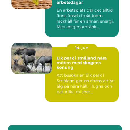
arbetsdagar
En arbetsplats där det alltid
finns fräsch frukt inom
räckhåll får en annan energi.
Med en genomtänk...
14. jun
Elk park i småland nära
möten med skogens
konung
Att besöka en Elk park i
Småland ger en chans att se
älg på nära håll, i lugna och
naturlika miljöer...