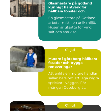
Glasmästare på gotland
kunnigt hantverk för
hållbara fönster och
glaslösningar
En glasmästare på Gotland
arbetar mitt i en unik miljö.
Husen är utsatta för vind,
salt och stark so...
01. jul
Murare i göteborg hållbara
fasader och trygga
renoveringar
Att anlita en murare handlar
sällan bara om att laga några
sprickor i väggen. För
många i Göteborg ä...
01. jul