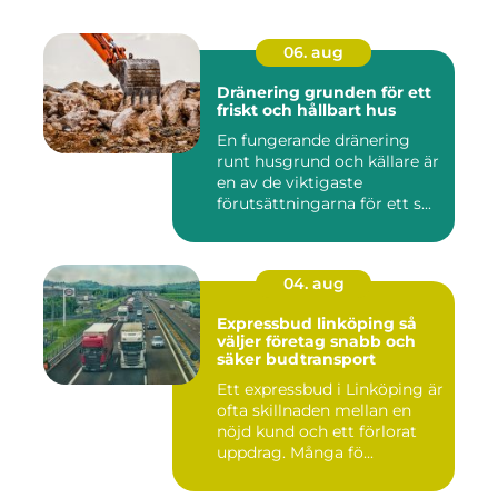
06. aug
Dränering grunden för ett
friskt och hållbart hus
En fungerande dränering
runt husgrund och källare är
en av de viktigaste
förutsättningarna för ett s...
04. aug
Expressbud linköping så
väljer företag snabb och
säker budtransport
Ett expressbud i Linköping är
ofta skillnaden mellan en
nöjd kund och ett förlorat
uppdrag. Många fö...