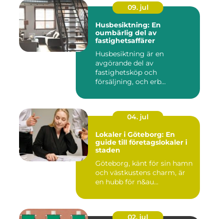
09. jul
Husbesiktning: En
oumbärlig del av
fastighetsaffärer
Husbesiktning är en
avgörande del av
fastighetsköp och
försäljning, och erb...
04. jul
Lokaler i Göteborg: En
guide till företagslokaler i
staden
Göteborg, känt för sin hamn
och västkustens charm, är
en hubb för n&au...
02. jul