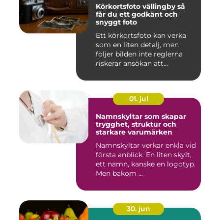
Körkortsfoto vällingby så
får du ett godkänt och
snyggt foto
Ett körkortsfoto kan verka
som en liten detalj, men
följer bilden inte reglerna
riskerar ansökan att...
01. jul
Namnskyltar som skapar
trygghet, struktur och
starkare varumärken
Namnskyltar verkar enkla vid
första anblick. En liten skylt,
ett namn, kanske en logotyp.
Men bakom ...
30. jun