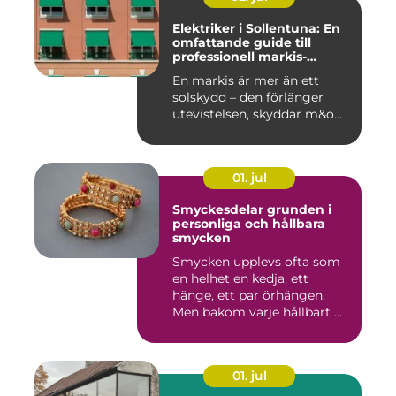
Elektriker i Sollentuna: En
omfattande guide till
professionell markis-
installation
En markis är mer än ett
solskydd – den förlänger
utevistelsen, skyddar m&o...
01. jul
Smyckesdelar grunden i
personliga och hållbara
smycken
Smycken upplevs ofta som
en helhet en kedja, ett
hänge, ett par örhängen.
Men bakom varje hållbart ...
01. jul