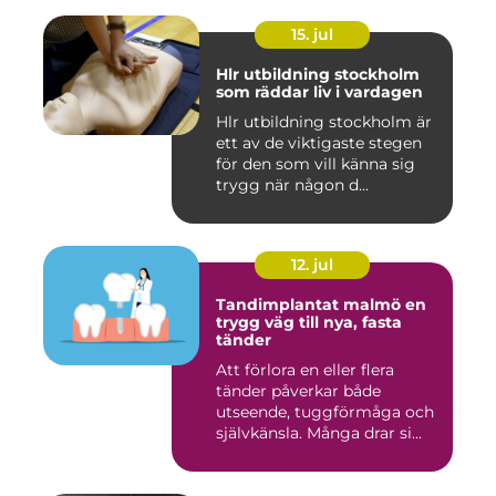
15. jul
Hlr utbildning stockholm
som räddar liv i vardagen
Hlr utbildning stockholm är
ett av de viktigaste stegen
för den som vill känna sig
trygg när någon d...
12. jul
Tandimplantat malmö en
trygg väg till nya, fasta
tänder
Att förlora en eller flera
tänder påverkar både
utseende, tuggförmåga och
självkänsla. Många drar si...