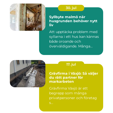
30. jul
Syllbyte malmö när
husgrunden behöver nytt
liv
Att upptäcka problem med
syllarna i ett hus kan kännas
både oroande och
överväldigande. Många
villaä...
17. jul
Grävfirma i Växjö: Så väljer
du rätt partner för
markarbeten
Grävfirma Växjö är ett
begrepp som många
privatpersoner och företag
s...