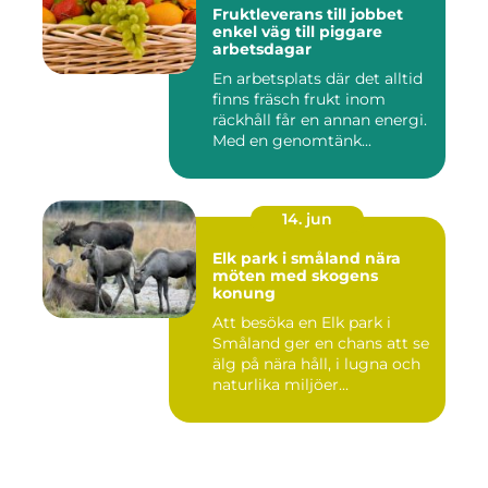
Fruktleverans till jobbet
enkel väg till piggare
arbetsdagar
En arbetsplats där det alltid
finns fräsch frukt inom
räckhåll får en annan energi.
Med en genomtänk...
14. jun
Elk park i småland nära
möten med skogens
konung
Att besöka en Elk park i
Småland ger en chans att se
älg på nära håll, i lugna och
naturlika miljöer...