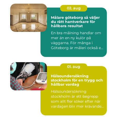
02. aug
Målare göteborg så väljer
du rätt hantverkare för
hållbara resultat
En bra målning handlar om
mer än en ny kulör på
väggarna. För många i
Göteborg är måleri också ett
s...
01. aug
Hälsoundersökning
stockholm för en trygg och
hållbar vardag
Hälsoundersökning
stockholm är ett begrepp
som allt fler söker efter när
vardagen blir mer krävande
...