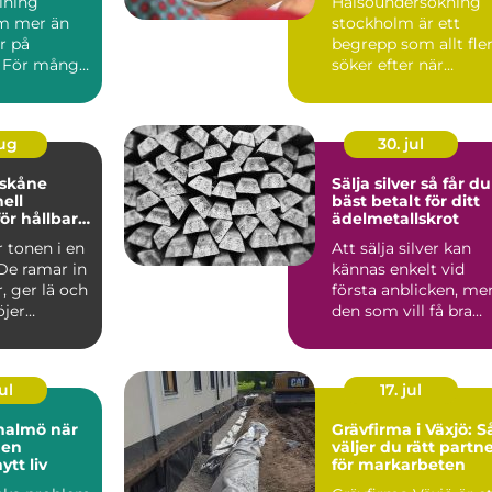
lning
Hälsoundersökning
m mer än
stockholm är ett
r på
begrepp som allt fle
 För många
söker efter när
 är måleri
vardagen blir mer
..
krävande ...
aug
30. jul
 skåne
Sälja silver så får du
ell
bäst betalt för ditt
ör hållbara
ädelmetallskrot
 miljöer
r tonen i en
Att sälja silver kan
 De ramar in
kännas enkelt vid
, ger lä och
första anblicken, me
öjer
den som vill få bra
ärdet ...
betalt tjänar på at...
ul
17. jul
almö när
Grävfirma i Växjö: S
den
väljer du rätt partn
tt liv
för markarbeten