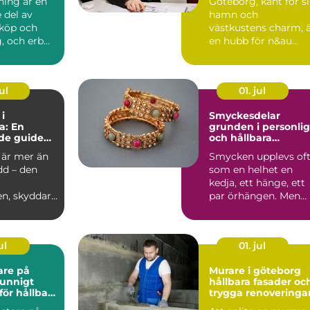
ning är en
Göteborg, känt för s
 del av
hamn och
sköp och
västkustens charm, 
, och erb...
en hubb för n&au...
ul
01. jul
 i
Smyckesdelar
a: En
grunden i personli
de guide
och hållbara
sionell
smycken
 är mer än
Smycken upplevs of
stallation
dd – den
som en helhet en
kedja, ett hänge, ett
en, skyddar
par örhängen. Men
bakom varje hållbart
...
ul
01. jul
are på
Murare i göteborg
hållbara fasader oc
för hållbara
trygga renoveringa
ch