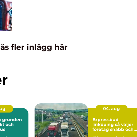
äs fler inlägg här
er
aug
04. aug
en
Expressbud
skt och
linköping så väljer
hus
företag snabb och
säker budtransport