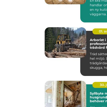
En bra må
handlar o
en ny kulö
väggarna.
i Göteborg
också ett s.
01. 
Arborist i
profession
trädvård f
och säkra
Träd sätte
hel miljö.
trädgårdar
skugga, h
fastighetsv
30. j
Syllbyte m
husgrun
behöver ny