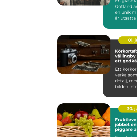
En glasmä
glaslösni
Gotland ar
en unik mi
är utsatta 
salt och st
01. j
Körkortsf
vällingby så får du
ett godkä
snyggt fo
Ett körkor
verka som 
detalj, me
bilden int
riskerar an
30. 
Fruktlever
jobbet enkel väg till
piggare 