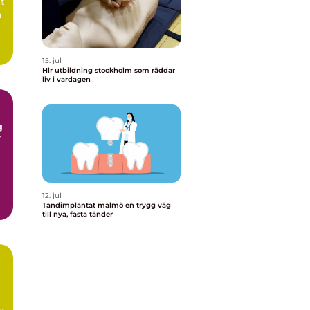
tt
a
15. jul
Hlr utbildning stockholm som räddar
liv i vardagen
r
12. jul
Tandimplantat malmö en trygg väg
till nya, fasta tänder