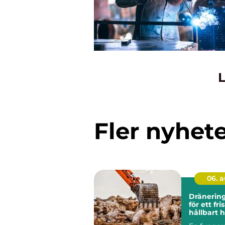
L
Fler nyhet
06. 
Dränering grund
för ett fri
hållbart 