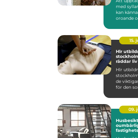
Att upptä
med syllar
kan känna
oroande o
överväldi
Många villa
15. j
Hlr utbil
stockhol
räddar li
Hlr utbild
stockholm
de viktiga
för den so
sig trygg
d...
09. j
Husbesikt
oumbärlig
fastighets