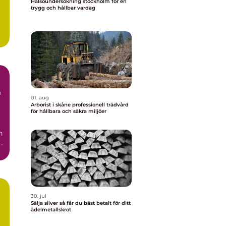
Hälsoundersökning stockholm för en
trygg och hållbar vardag
h
01. aug
Arborist i skåne professionell trädvård
för hållbara och säkra miljöer
n
l
30. jul
Sälja silver så får du bäst betalt för ditt
ädelmetallskrot