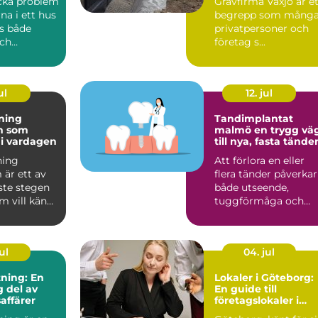
cka problem
Grävfirma Växjö är e
na i ett hus
begrepp som mång
s både
privatpersoner och
ch
företag s...
gande.
ä...
ul
12. jul
dning
Tandimplantat
m som
malmö en trygg väg
v i vardagen
till nya, fasta tände
ning
Att förlora en eller
 är ett av
flera tänder påverkar
ste stegen
både utseende,
m vill känna
tuggförmåga och
 när någon
självkänsla. Många
drar si...
ul
04. jul
ning: En
Lokaler i Göteborg:
 del av
En guide till
affärer
företagslokaler i
staden