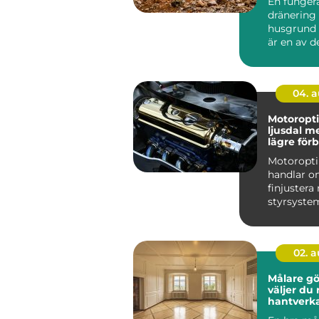
En funger
dränering
husgrund 
är en av d
förutsättn
ett s...
04. 
Motoropti
ljusdal mer kraft,
lägre för
och trygg
Motoropt
körning
handlar o
finjuster
styrsystem
ut mer av 
redan ä...
02. 
Målare göt
väljer du 
hantverka
hållbara r