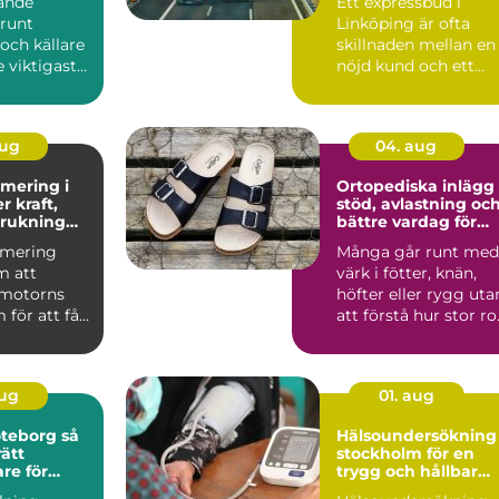
ande
Ett expressbud i
 runt
Linköping är ofta
och källare
skillnaden mellan en
e viktigaste
nöjd kund och ett
ingarna för
förlorat uppdrag.
Många fö...
aug
04. aug
mering i
Ortopediska inlägg
stöd, avlastning oc
brukning
bättre vardag för
are
trötta fötter
imering
Många går runt med
m att
värk i fötter, knän,
a motorns
höfter eller rygg uta
 för att få
att förstå hur stor rol
den bil du
fotens belas...
aug
01. aug
eborg så
Hälsoundersökning
rätt
stockholm för en
re för
trygg och hållbar
esultat
vardag