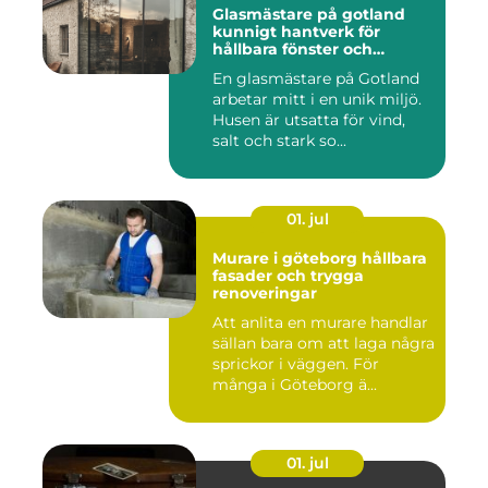
Glasmästare på gotland
kunnigt hantverk för
hållbara fönster och
glaslösningar
En glasmästare på Gotland
arbetar mitt i en unik miljö.
Husen är utsatta för vind,
salt och stark so...
01. jul
Murare i göteborg hållbara
fasader och trygga
renoveringar
Att anlita en murare handlar
sällan bara om att laga några
sprickor i väggen. För
många i Göteborg ä...
01. jul