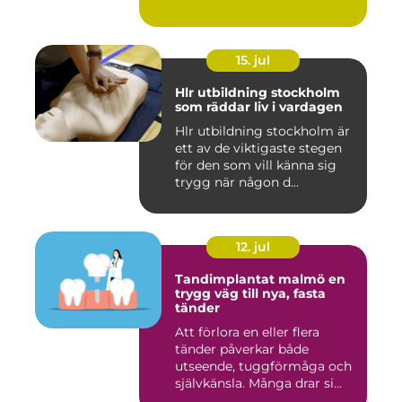
15. jul
Hlr utbildning stockholm
som räddar liv i vardagen
Hlr utbildning stockholm är
ett av de viktigaste stegen
för den som vill känna sig
trygg när någon d...
12. jul
Tandimplantat malmö en
trygg väg till nya, fasta
tänder
Att förlora en eller flera
tänder påverkar både
utseende, tuggförmåga och
självkänsla. Många drar si...