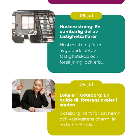
09. jul
Husbesiktning: En
oumbärlig del av
fastighetsaffärer
Husbesiktning är en
avgörande del av
fastighetsköp och
försäljning, och erb...
04. jul
Lokaler i Göteborg: En
guide till företagslokaler i
staden
Göteborg, känt för sin hamn
och västkustens charm, är
en hubb för n&au...