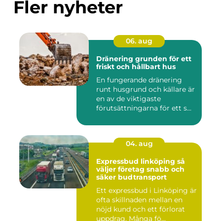
Fler nyheter
06. aug
Dränering grunden för ett
friskt och hållbart hus
En fungerande dränering
runt husgrund och källare är
en av de viktigaste
förutsättningarna för ett s...
04. aug
Expressbud linköping så
väljer företag snabb och
säker budtransport
Ett expressbud i Linköping är
ofta skillnaden mellan en
nöjd kund och ett förlorat
uppdrag. Många fö...