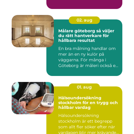
02. aug
Målare göteborg så väljer
du rätt hantverkare för
hållbara resultat
En bra målning handlar om
mer än en ny kulör på
väggarna. För många i
Göteborg är måleri också ett
s...
01. aug
Hälsoundersökning
stockholm för en trygg och
hållbar vardag
Hälsoundersökning
stockholm är ett begrepp
som allt fler söker efter när
vardagen blir mer krävande