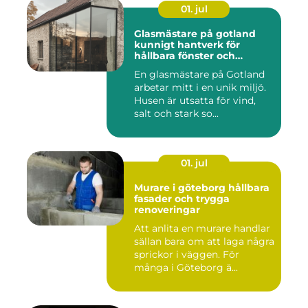
01. jul
Glasmästare på gotland
kunnigt hantverk för
hållbara fönster och
glaslösningar
En glasmästare på Gotland
arbetar mitt i en unik miljö.
Husen är utsatta för vind,
salt och stark so...
01. jul
Murare i göteborg hållbara
fasader och trygga
renoveringar
Att anlita en murare handlar
sällan bara om att laga några
sprickor i väggen. För
många i Göteborg ä...