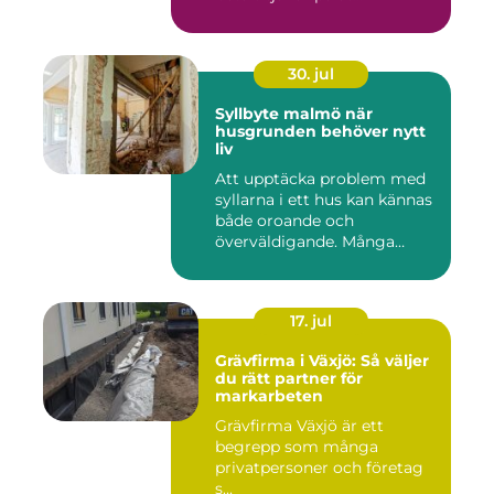
30. jul
Syllbyte malmö när
husgrunden behöver nytt
liv
Att upptäcka problem med
syllarna i ett hus kan kännas
både oroande och
överväldigande. Många
villaä...
17. jul
Grävfirma i Växjö: Så väljer
du rätt partner för
markarbeten
Grävfirma Växjö är ett
begrepp som många
privatpersoner och företag
s...