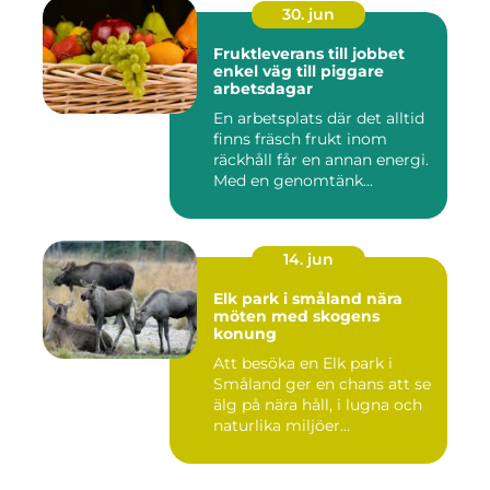
30. jun
Fruktleverans till jobbet
enkel väg till piggare
arbetsdagar
En arbetsplats där det alltid
finns fräsch frukt inom
räckhåll får en annan energi.
Med en genomtänk...
14. jun
Elk park i småland nära
möten med skogens
konung
Att besöka en Elk park i
Småland ger en chans att se
älg på nära håll, i lugna och
naturlika miljöer...