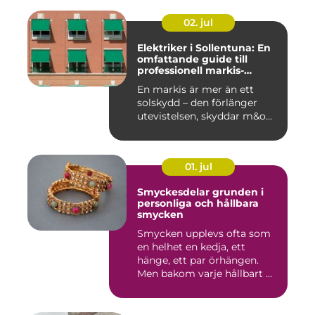
02. jul
Elektriker i Sollentuna: En
omfattande guide till
professionell markis-
installation
En markis är mer än ett
solskydd – den förlänger
utevistelsen, skyddar m&o...
01. jul
Smyckesdelar grunden i
personliga och hållbara
smycken
Smycken upplevs ofta som
en helhet en kedja, ett
hänge, ett par örhängen.
Men bakom varje hållbart ...