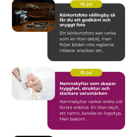
01. jul
Körkortsfoto vällingby så
får du ett godkänt och
snyggt foto
Ett körkortsfoto kan verka
som en liten detalj, men
följer bilden inte reglerna
riskerar ansökan att...
01. jul
Namnskyltar som skapar
trygghet, struktur och
starkare varumärken
Namnskyltar verkar enkla vid
första anblick. En liten skylt,
ett namn, kanske en logotyp.
Men bakom ...