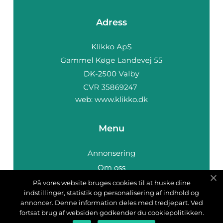
Adress
web:
www.klikko.dk
Menu
Annonsering
Om oss
Cookies
På vores website bruges cookies til at huske dine
indstillinger, statistik og personalisering af indhold og
Kontakta oss
annoncer. Denne information deles med tredjepart. Ved
Sitemap
fortsat brug af websiden godkender du cookiepolitikken.