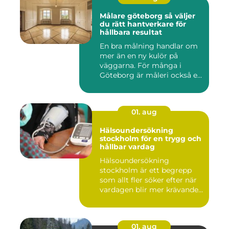
Målare göteborg så väljer
du rätt hantverkare för
hållbara resultat
En bra målning handlar om
mer än en ny kulör på
väggarna. För många i
Göteborg är måleri också ett
s...
01. aug
Hälsoundersökning
stockholm för en trygg och
hållbar vardag
Hälsoundersökning
stockholm är ett begrepp
som allt fler söker efter när
vardagen blir mer krävande
...
01. aug