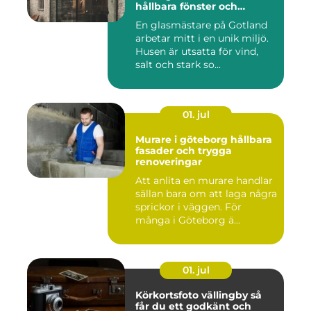
hållbara fönster och
glaslösningar
En glasmästare på Gotland
arbetar mitt i en unik miljö.
Husen är utsatta för vind,
salt och stark so...
01. jul
Murare i göteborg hållbara
fasader och trygga
renoveringar
Att anlita en murare handlar
sällan bara om att laga några
sprickor i väggen. För
många i Göteborg ä...
01. jul
Körkortsfoto vällingby så
får du ett godkänt och