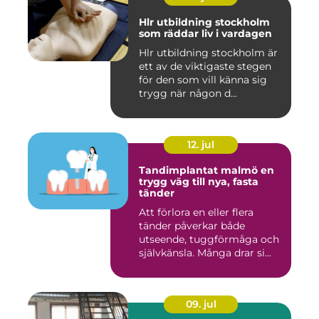
Hlr utbildning stockholm
som räddar liv i vardagen
Hlr utbildning stockholm är
ett av de viktigaste stegen
för den som vill känna sig
trygg när någon d...
12. jul
Tandimplantat malmö en
trygg väg till nya, fasta
tänder
Att förlora en eller flera
tänder påverkar både
utseende, tuggförmåga och
självkänsla. Många drar si...
09. jul