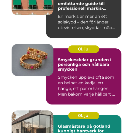
omfattande guide till
professionell markis-
installation
En markis är mer än ett
solskydd – den förlänger
utevistelsen, skyddar m&o...
01. jul
Smyckesdelar grunden i
personliga och hållbara
smycken
Smycken upplevs ofta som
en helhet en kedja, ett
hänge, ett par örhängen.
Men bakom varje hållbart ...
01. jul
Glasmästare på gotland
kunnigt hantverk för