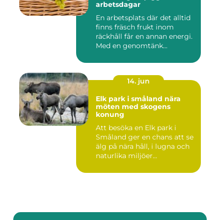
arbetsdagar
En arbetsplats där det alltid
finns fräsch frukt inom
räckhåll får en annan energi.
Med en genomtänk...
14. jun
Elk park i småland nära
möten med skogens
konung
Att besöka en Elk park i
Småland ger en chans att se
älg på nära håll, i lugna och
naturlika miljöer...