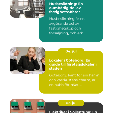
Husbesiktning: En
oumbärlig del av
fastighetsaffärer
Husbesiktning är en
avgörande del av
fastighetsköp och
försäljning, och erb...
04. jul
Lokaler i Göteborg: En
guide till företagslokaler i
staden
Göteborg, känt för sin hamn
och västkustens charm, är
en hubb för n&au...
02. jul
Elektriker i Sollentuna: En