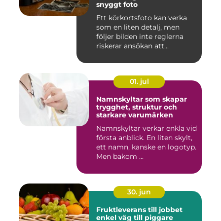
snyggt foto
Ett körkortsfoto kan verka
som en liten detalj, men
följer bilden inte reglerna
riskerar ansökan att...
01. jul
Namnskyltar som skapar
trygghet, struktur och
starkare varumärken
Namnskyltar verkar enkla vid
första anblick. En liten skylt,
ett namn, kanske en logotyp.
Men bakom ...
30. jun
Fruktleverans till jobbet
enkel väg till piggare