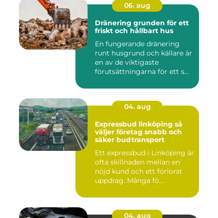
06. aug
Dränering grunden för ett
friskt och hållbart hus
En fungerande dränering
runt husgrund och källare är
en av de viktigaste
förutsättningarna för ett s...
04. aug
Expressbud linköping så
väljer företag snabb och
säker budtransport
Ett expressbud i Linköping är
ofta skillnaden mellan en
nöjd kund och ett förlorat
uppdrag. Många fö...
04. aug