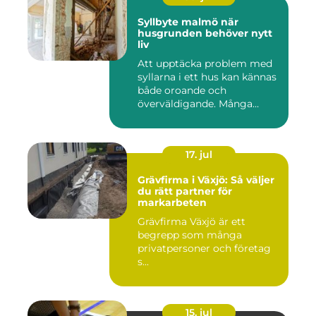
Syllbyte malmö när
husgrunden behöver nytt
liv
Att upptäcka problem med
syllarna i ett hus kan kännas
både oroande och
överväldigande. Många
villaä...
17. jul
Grävfirma i Växjö: Så väljer
du rätt partner för
markarbeten
Grävfirma Växjö är ett
begrepp som många
privatpersoner och företag
s...
15. jul