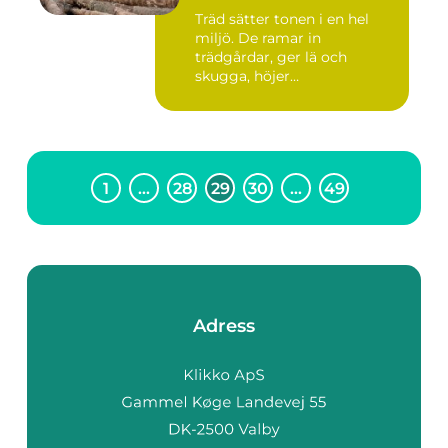
Träd sätter tonen i en hel
miljö. De ramar in
trädgårdar, ger lä och
skugga, höjer
fastighetsvärdet ...
1
…
28
29
30
…
49
Adress