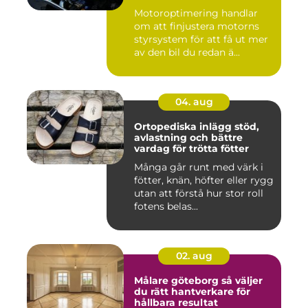
körning
Motoroptimering handlar
om att finjustera motorns
styrsystem för att få ut mer
av den bil du redan ä...
04. aug
Ortopediska inlägg stöd,
avlastning och bättre
vardag för trötta fötter
Många går runt med värk i
fötter, knän, höfter eller rygg
utan att förstå hur stor roll
fotens belas...
02. aug
Målare göteborg så väljer
du rätt hantverkare för
hållbara resultat