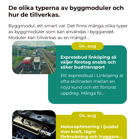
De olika typerna av byggmoduler och
hur de tillverkas.
Byggmodul, ett smart val. Det finns många olika typer
av byggmoduler som kan användas i byggandet.
Moduler kan tillverkas av en mängd ...
04. aug
Expressbud linköping så
väljer företag snabb och
säker budtransport
Ett expressbud i Linköping är
ofta skillnaden mellan en
nöjd kund och ett förlorat
uppdrag. Många fö...
04. aug
Motoroptimering i ljusdal
mer kraft, lägre
förbrukning och tryggare