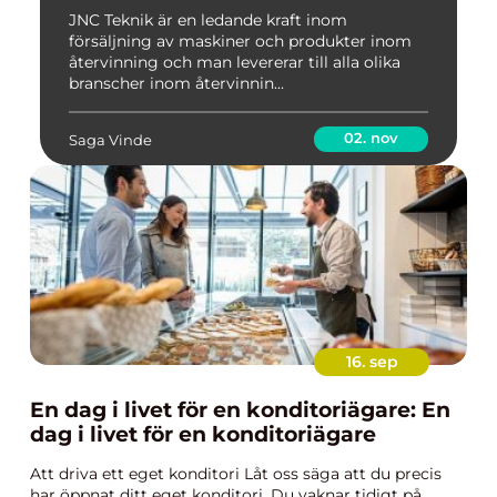
JNC Teknik är en ledande kraft inom
försäljning av maskiner och produkter inom
återvinning och man levererar till alla olika
branscher inom återvinnin...
02. nov
Saga Vinde
16. sep
En dag i livet för en konditoriägare: En
dag i livet för en konditoriägare
Att driva ett eget konditori Låt oss säga att du precis
har öppnat ditt eget konditori. Du vaknar tidigt på