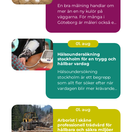
En bra målning handlar om
mer än en ny kulör på
väggarna. För många i
Göteborg är måleri också ett
s...
01. aug
Hälsoundersökning
stockholm för en trygg och
hållbar vardag
Hälsoundersökning
stockholm är ett begrepp
som allt fler söker efter när
vardagen blir mer krävande
...
01. aug
Arborist i skåne
professionell trädvård för
hållbara och säkra miljöer