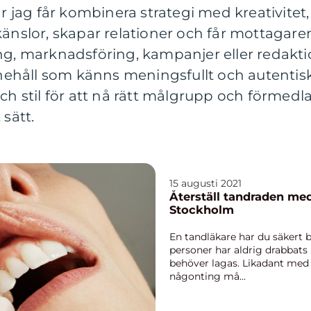
är jag får kombinera strategi med kreativitet,
känslor, skapar relationer och får mottagare
ng, marknadsföring, kampanjer eller redaktion
nnehåll som känns meningsfullt och autentiskt
ch stil för att nå rätt målgrupp och förmedla
 sätt.
15 augusti 2021
Återställ tandraden med
Stockholm
En tandläkare har du säkert 
personer har aldrig drabbats 
behöver lagas. Likadant med 
någonting må...