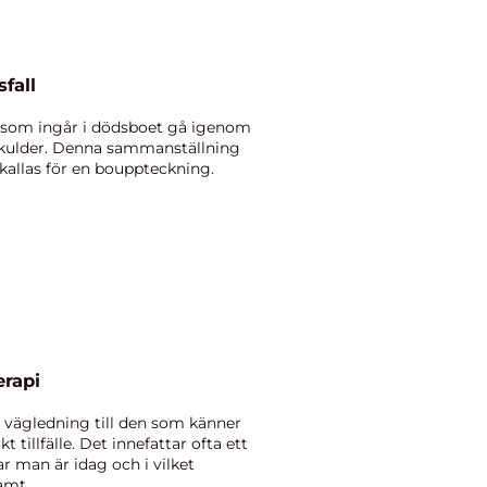
fall
la som ingår i dödsboet gå igenom
 skulder. Denna sammanställning
kallas för en bouppteckning.
erapi
 vägledning till den som känner
ikt tillfälle. Det innefattar ofta ett
r man är idag och i vilket
mt...