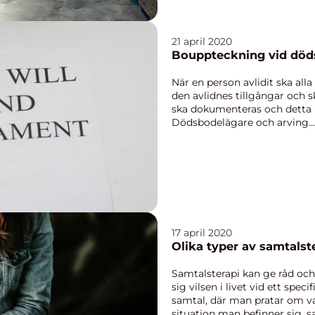
21 april 2020
Bouppteckning vid döds
När en person avlidit ska al
den avlidnes tillgångar och
ska dokumenteras och detta 
Dödsbodelägare och arving...
17 april 2020
Olika typer av samtalst
Samtalsterapi kan ge råd och
sig vilsen i livet vid ett specif
samtal, där man pratar om va
situation man befinner sig, sa