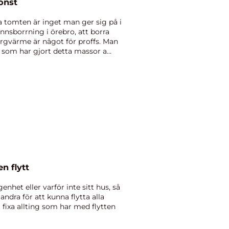
onst
a tomten är inget man ger sig på i
nnsborrning i örebro, att borra
bergvärme är något för proffs. Man
g som har gjort detta massor a...
n flytt
enhet eller varför inte sitt hus, så
ndra för att kunna flytta alla
t fixa allting som har med flytten