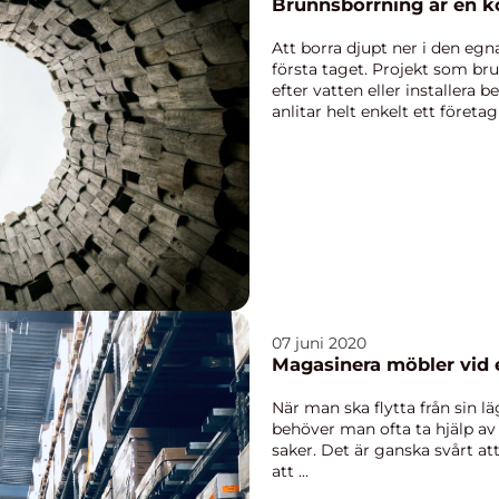
Brunnsborrning är en k
Att borra djupt ner i den egn
första taget. Projekt som bru
efter vatten eller installera 
anlitar helt enkelt ett företa
07 juni 2020
Magasinera möbler vid e
När man ska flytta från sin läg
behöver man ofta ta hjälp av a
saker. Det är ganska svårt at
att ...