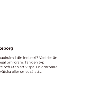
öteborg
hudkräm i din industri? Vad det än
rejäl omrörare. Tänk en typ
e och utan att vispa. En omrörare
 vätska eller smet så att